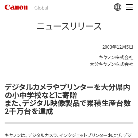
こ
の
ペ
ニュースリリース
ー
ジ
の
本
2003年12月5日
文
キヤノン株式会社
へ
大分キヤノン株式会社
移
動
し
ま
デジタルカメラやプリンターを大分県内
す
の小中学校などに寄贈
また、デジタル映像製品で累積生産台数
2千万台を達成
キヤノンは、デジタルカメラ、インクジェットプリンターおよび、デジ