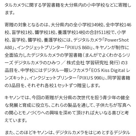
タルカメラに関する学習書籍を大分県内の小中学校などに寄贈し
ます。
寄贈の対象となるのは、大分県内の全小学校349校、全中学校146
校、盲学校1校、聾学校1校、養護学校14校の合計511校で、小学
校、盲学校、聾学校、養護学校には、デジタルカメラ「PowerShot
A80」、インクジェットプリンター「PIXUS 860i」、キヤノンが制作に
全面協力したデジタルカメラの学習書籍（まんがでよくわかるシリ
ーズ デジタルカメラのひみつ ／ 株式会社 学習研究社 発行）の3
品目を、中学校にはデジタル一眼レフカメラ「EOS Kiss Digital レ
ンズキット」、インクジェットプリンター「PIXUS 990i」、同学習書籍
の3品目を、それぞれ各校１セットずつ贈呈します。
キヤノンでは、今回の寄贈が大分県の次世代を担う青少年の健全
な発展と育成に役立ち、これらの製品を通して、子供たちが写真へ
の関心とモノづくりへの興味を深めて頂ければ大いなる喜びと考
えています。
また、このほどキヤノンは、デジタルカメラをはじめとするデジタル