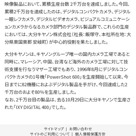
映像製品において、累積生産台数 2千万台を達成しました。今回、
累積2千万台を達成したのは、デジタルコンパクトカメラ、デジタル
一眼レフカメラ、デジタルビデオカメラ、ビジュアルコミュニケーシ
ョンカメラからなるカメラ部門のデジタル製品群で、これらの生産
においては、大分キヤノン株式会社（社長：飯塚守、本社所在地：大
分県東国東郡 安岐町）が中心的役割を果たしました。
大分キヤノンは、キヤノングループ唯一の国内カメラ工場であると
同時に、マレーシア、中国、台湾など海外のカメラ工場に対して技
術支援を行なうマザー工場でもあり、 1996年8月にデジタルコン
パクトカメラの1号機「PowerShot 600」を生産開始して以来、今
日までに82機種におよぶデジタル製品を手がけ、今回達成した2
千万台のおよそ80％を生産しました。
なお、2千万台目の製品は、去る10月29日に大分キヤノンで生産さ
れた「IXY DIGITAL 400」でした。
サイトマップ
お問い合わせ
サイトのご利用について
個人情報保護方針