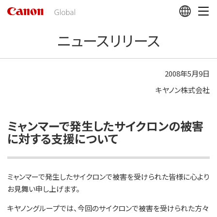
こ
の
ペ
ニュースリリース
ー
ジ
の
本
2008年5月9日
文
キヤノン株式会社
へ
移
動
し
ミャンマーで発生したサイクロンの被害
ま
に対する支援について
す
ミャンマーで発生したサイクロンで被害を受けられた皆様に心より
お見舞い申し上げます。
キヤノングループでは、今回のサイクロンで被害を受けられた方々