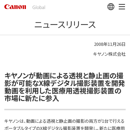
こ
の
ペ
ニュースリリース
ー
ジ
の
本
2008年11月26日
文
キヤノン株式会社
へ
移
動
し
キヤノンが動画による透視と静止画の撮
ま
影が可能なX線デジタル撮影装置を開発
す
動画を利用した医療用透視撮影装置の
市場に新たに参入
キヤノンは、動画による透視と静止画の撮影の両方が1台で行える
ポータブルタイプのX線デジタル撮影装置を開発し、新たに医療用