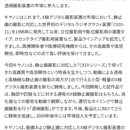
透視撮影装置の市場に参入します。
キヤノンはこれまで、X線デジタル撮影装置の市場において、静止
画の撮影に対応した世界初のデジタルラジオグラフィ装置「CXDI-
11」を1998年に発売して以来、立位撮影用や臥位撮影用の据置タ
イプ、カセッテタイプ撮影用装置など、製品ラインアップを拡充して
きました。医療関係者や医療研究機関からは、その高画質や高信
頼性、即時性などの点で高い評価を受けてきました。
今回キヤノンは、静止画撮影に対応した「CXDIシリーズ」で培って
きた高画質や高信頼性という特長を生かしつつ、動画による透視
と高精細な静止画の撮影の両方が1台で行える小型・軽量のX線
デジタル撮影装置を新たに開発しました。今回開発した試作品で
は、胸部や四肢などに対する通常のX線静止画撮影はもちろん、消
化器などの器官を動画で観察しながら、適切なタイミングで静止
画撮影を行う「透視撮影」ができます。今後、製品化に向けてさら
に開発を加速し、2009年後半には市場投入を予定しています。
キヤノンは、動画および静止画に対応したX線デジタル撮影装置の