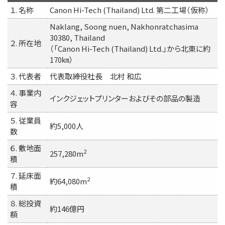
１. 名称
Canon Hi-Tech (Thailand) Ltd. 第二工場（仮称）
Naklang, Soong nuen, Nakhonratchasima
30380, Thailand
２. 所在地
（「Canon Hi-Tech (Thailand) Ltd.」から北東に約
170㎞）
３. 代表者
代表取締役社長 北村 和広
４. 事業内
インクジェットプリンターおよびその部品の製造
容
５. 従業員
約5,000人
数
６. 敷地面
2
257,280m
積
７. 延床面
2
約64,080m
積
８. 総投資
約146億円
額