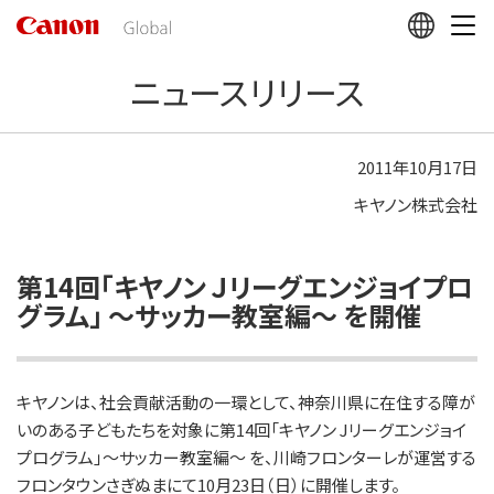
こ
の
ペ
ニュースリリース
ー
ジ
の
本
2011年10月17日
文
キヤノン株式会社
へ
移
動
し
第14回「キヤノン Ｊリーグエンジョイプロ
ま
グラム」 ～サッカー教室編～ を開催
す
キヤノンは、社会貢献活動の一環として、神奈川県に在住する障が
いのある子どもたちを対象に第14回「キヤノン Jリーグエンジョイ
プログラム」～サッカー教室編～ を、川崎フロンターレが運営する
フロンタウンさぎぬまにて10月23日（日）に開催します。