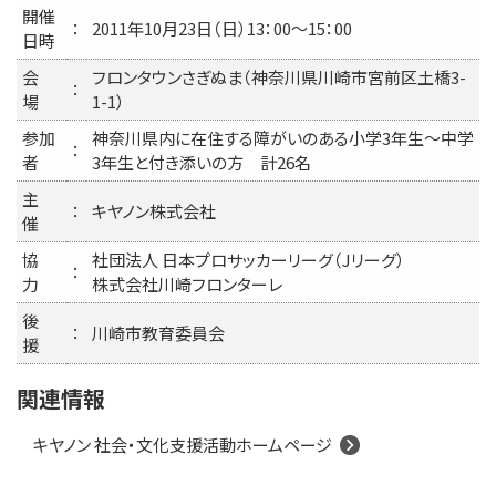
開催
：
2011年10月23日（日）13：00～15：00
日時
会
フロンタウンさぎぬま（神奈川県川崎市宮前区土橋3-
：
場
1-1）
参加
神奈川県内に在住する障がいのある小学3年生～中学
：
者
3年生と付き添いの方 計26名
主
：
キヤノン株式会社
催
協
社団法人 日本プロサッカーリーグ（Jリーグ）
：
力
株式会社川崎フロンターレ
後
：
川崎市教育委員会
援
関連情報
キヤノン 社会・文化支援活動ホームページ