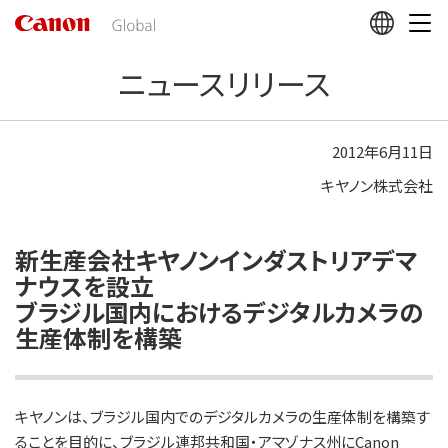
こ
の
ペ
ニュースリリース
ー
ジ
の
本
2012年6月11日
文
キヤノン株式会社
へ
移
動
し
新生産会社キヤノンインダストリアデマ
ま
ナウスを設立
す
ブラジル国内におけるデジタルカメラの
生産体制を構築
キヤノンは、ブラジル国内でのデジタルカメラの生産体制を構築す
ることを目的に、ブラジル連邦共和国・アマゾナス州にCanon