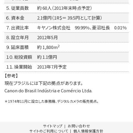
５. 従業員数
約 60人（2013年末時点予定）
６. 資本金
2.1億円（1R$＝ 39.5円として計算）
７. 出資比率
キヤノン株式会社 99.99％、菱沼社長 0.01％
８. 設立年月
2012年5月
2
９. 延床面積
約 1,800m
１０. 総投資額
約 1.1億円
１１. 操業開始
2013年7月予定
【参考】
現在ブラジルには下記の拠点があります。
Canon do Brasil Indústria e Comércio Ltda.
＊
1974年11月に設立した事務機、デジタルカメラの販売拠点。
サイトマップ
お問い合わせ
サイトのご利用について
個人情報保護方針