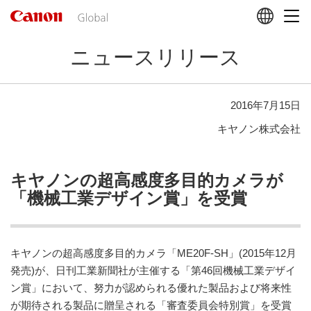
こ
の
ペ
ニュースリリース
ー
ジ
の
本
2016年7月15日
文
キヤノン株式会社
へ
移
動
し
キヤノンの超高感度多目的カメラが
ま
「機械工業デザイン賞」を受賞
す
キヤノンの超高感度多目的カメラ「ME20F-SH」(2015年12月
発売)が、日刊工業新聞社が主催する「第46回機械工業デザイ
ン賞」において、努力が認められる優れた製品および将来性
が期待される製品に贈呈される「審査委員会特別賞」を受賞