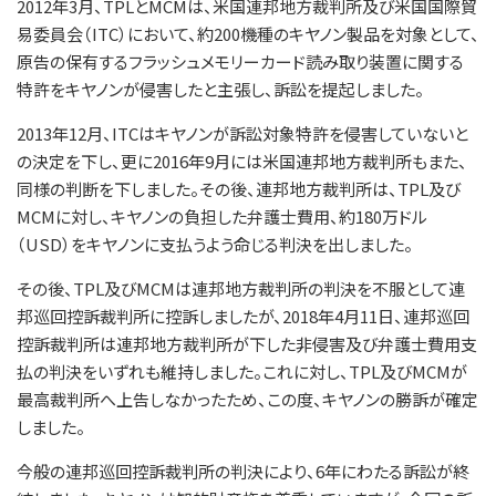
2012年3月、TPLとMCMは、米国連邦地方裁判所及び米国国際貿
易委員会（ITC）において、約200機種のキヤノン製品を対象として、
原告の保有するフラッシュメモリーカード読み取り装置に関する
特許をキヤノンが侵害したと主張し、訴訟を提起しました。
2013年12月、ITCはキヤノンが訴訟対象特許を侵害していないと
の決定を下し、更に2016年9月には米国連邦地方裁判所もまた、
同様の判断を下しました。その後、連邦地方裁判所は、TPL及び
MCMに対し、キヤノンの負担した弁護士費用、約180万ドル
（USD）をキヤノンに支払うよう命じる判決を出しました。
その後、TPL及びMCMは連邦地方裁判所の判決を不服として連
邦巡回控訴裁判所に控訴しましたが、2018年4月11日、連邦巡回
控訴裁判所は連邦地方裁判所が下した非侵害及び弁護士費用支
払の判決をいずれも維持しました。これに対し、TPL及びMCMが
最高裁判所へ上告しなかったため、この度、キヤノンの勝訴が確定
しました。
今般の連邦巡回控訴裁判所の判決により、6年にわたる訴訟が終