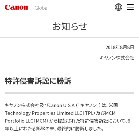
こ
の
ペ
お知らせ
ー
ジ
の
本
2018年8月8日
文
キヤノン株式会社
へ
移
動
し
特許侵害訴訟に勝訴
ま
す
キヤノン株式会社及びCanon U.S.A.（「キヤノン」）は、米国
Technology Properties Limited LLC（TPL）及びMCM
Portfolio LLC（MCM）から提起された特許侵害訴訟において、6
年以上にわたる訴訟の末、最終的に勝訴しました。