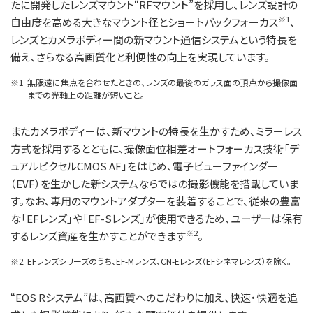
たに開発したレンズマウント“RFマウント”を採用し、レンズ設計の
※1
自由度を高める大きなマウント径とショートバックフォーカス
、
レンズとカメラボディー間の新マウント通信システムという特長を
備え、さらなる高画質化と利便性の向上を実現しています。
※1
無限遠に焦点を合わせたときの、レンズの最後のガラス面の頂点から撮像面
までの光軸上の距離が短いこと。
またカメラボディーは、新マウントの特長を生かすため、ミラーレス
方式を採用するとともに、撮像面位相差オートフォーカス技術「デ
ュアルピクセルCMOS AF」をはじめ、電子ビューファインダー
（EVF）を生かした新システムならではの撮影機能を搭載していま
す。なお、専用のマウントアダプターを装着することで、従来の豊富
な「EFレンズ」や「EF-Sレンズ」が使用できるため、ユーザーは保有
※2
するレンズ資産を生かすことができます
。
※2
EFレンズシリーズのうち、EF-Mレンズ、CN-Eレンズ（EFシネマレンズ）を除く。
“EOS Rシステム”は、高画質へのこだわりに加え、快速・快適を追