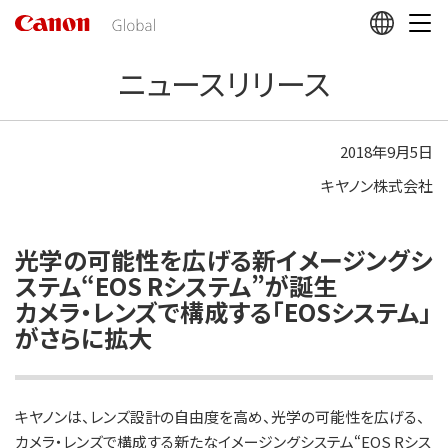
こ
の
ペ
ニュースリリース
ー
ジ
の
本
2018年9月5日
文
キヤノン株式会社
へ
移
動
し
光学の可能性を広げる新イメージングシ
ま
ステム“EOS Rシステム”が誕生
す
カメラ・レンズで構成する「EOSシステム」
がさらに拡大
キヤノンは、レンズ設計の自由度を高め、光学の可能性を広げる、
カメラ・レンズで構成する新たなイメージングシステム“EOS Rシス