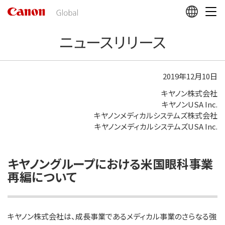
こ
の
ペ
ニュースリリース
ー
ジ
の
本
2019年12月10日
文
キヤノン株式会社
へ
キヤノンUSA Inc.
移
キヤノンメディカルシステムズ株式会社
動
キヤノンメディカルシステムズUSA Inc.
し
ま
す
キヤノングループにおける米国眼科事業
再編について
キヤノン株式会社は、成長事業であるメディカル事業のさらなる強