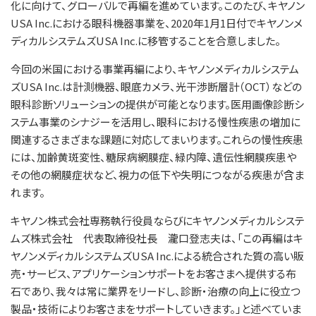
化に向けて、グローバルで再編を進めています。このたび、キヤノン
USA Inc.における眼科機器事業を、2020年1月1日付でキヤノンメ
ディカルシステムズUSA Inc.に移管することを合意しました。
今回の米国における事業再編により、キヤノンメディカルシステム
ズUSA Inc.は計測機器、眼底カメラ、光干渉断層計（OCT）などの
眼科診断ソリューションの提供が可能となります。医用画像診断シ
ステム事業のシナジーを活用し、眼科における慢性疾患の増加に
関連するさまざまな課題に対応してまいります。これらの慢性疾患
には、加齢黄斑変性、糖尿病網膜症、緑内障、遺伝性網膜疾患や
その他の網膜症状など、視力の低下や失明につながる疾患が含ま
れます。
キヤノン株式会社専務執行役員ならびにキヤノンメディカルシステ
ムズ株式会社 代表取締役社長 瀧口登志夫は、「この再編はキ
ヤノンメディカルシステムズUSA Inc.による統合された質の高い販
売・サービス、アプリケーションサポートをお客さまへ提供する布
石であり、我々は常に業界をリードし、診断・治療の向上に役立つ
製品・技術によりお客さまをサポートしていきます。」と述べていま