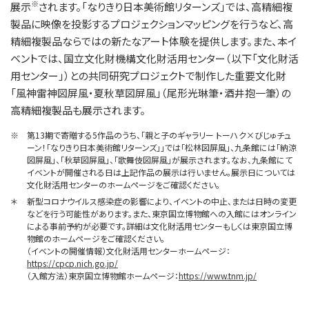
※
展示
されます。「なりきり日本美術館リターンズ」では、高精細複
製品に映像を投影するプロジェクションマッピングを行うなど、高
精細複製品ならではの新たなアート体験を提供します。また、本イ
ベントでは、国立文化財機構文化財活用センター（以下「文化財活
用センター」）との共同研究プロジェクトで制作した重要文化財
「風神雷神図屏風・夏秋草図屏風」（尾形光琳筆・酒井抱一筆）の
高精細複製品も展示されます。
※
第13期で寄贈する5作品のうち、「親と子のギャラリー トーハク×びじゅチュ
ーン！「なりきり日本美術館リターンズ」」では「松林図屏風」、九条館には「納涼
図屏風」、「秋草図屏風」、「歌舞伎図屏風」が展示されます。なお、九条館にて
イベントが開催される日は上記作品の展示は行いません。展示日については
文化財活用センターのホームページをご確認ください。
＊
新型コロナウイルス感染症の影響により、イベントの中止、または日時の変更
などを行う可能性があります。また、東京国立博物館への入館にはオンライン
による事前予約が必要です。詳細は文化財活用センターもしくは東京国立博
物館のホームページをご確認ください。
（イベントの開催情報）文化財活用センターホームページ：
https://cpcp.nich.go.jp/
（入館方法）東京国立博物館ホームページ：
https://www.tnm.jp/