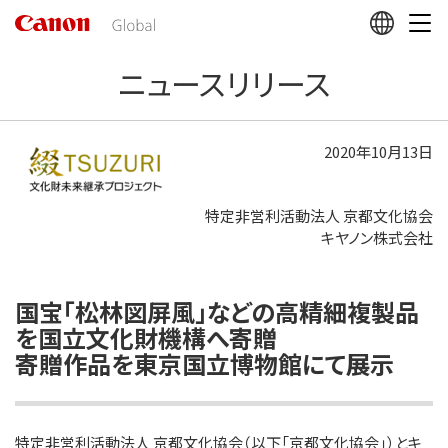
こ
の
ペ
ニュースリリース
ー
ジ
の
本
2020年10月13日
文
へ
移
特定非営利活動法人 京都文化協会
動
キヤノン株式会社
し
ま
す
国宝「松林図屏風」などの高精細複製品
を国立文化財機構へ寄贈
寄贈作品を東京国立博物館にて展示
特定非営利活動法人 京都文化協会（以下「京都文化協会」）とキ