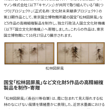
ヤノン株式会社（以下「キヤノン」）が共同で取り組んでいる「綴(つ
づり)プロジェクト」（正式名称：文化財未来継承プロジェクト）の
第13期作品として、東京国立博物館所蔵の国宝「松林図屏風」な
ど5作品の高精細複製品を制作し、独立行政法人国立文化財機構
（以下「国立文化財機構」）へ寄贈しました。これらの作品は、東京
国立博物館にて10月27日より展示されます。
松林図屏風
国宝「松林図屏風」など文化財5作品の高精細複
製品を制作・寄贈
「松林図屏風」（長谷川等伯筆）は、霞に包まれて見え隠れする松
林のなにげない風情を情緒豊かに表現した、近世水墨画における