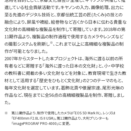
進している社会貢献活動です。キヤノンの入力、画像処理、出力に
至る先進のデジタル技術と、京都伝統工芸の匠(たくみ)の技との
融合により、屏風や襖絵、絵巻物など古くから日本に伝わる貴重な
文化財の高精細な複製品を制作して寄贈しています。2018年の第
11期作品より、複製品の制作過程で使用するカメラやレンズなど
※
の撮影システムを刷新し
、これまで以上に高精細な複製品の制
作が可能となりました。
2007年からスタートした本プロジェクトは、海外に渡る以前の所
有者などに寄贈する｢海外に渡った日本の文化財｣と、小・中学校
の教科書に掲載の多い文化財などを対象に、教育現場で生きた教
材として活用する｢歴史をひもとく文化財｣の2つのテーマのもと、
毎年文化財を選定しています。葛飾北斎や俵屋宗達、尾形光琳の
作品など、現在までに全56点の高精細複製品を制作、寄贈しまし
た。
※
第11期作品より、制作で使用したカメラは「EOS 5D Mark IV」、レンズは
「EF400mm F2.8L IS II USM」。第12期作品より、大判プリンターも
「imagePROGRAF PRO-4000」に変更。