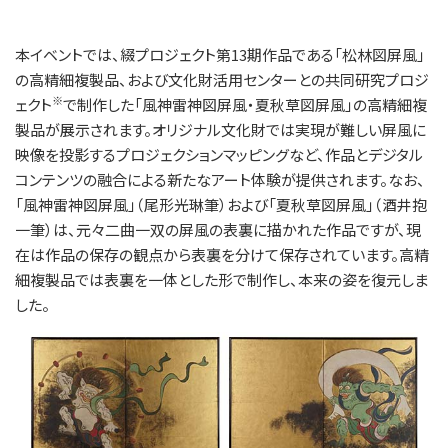
本イベントでは、綴プロジェクト第13期作品である「松林図屏風」
の高精細複製品、および文化財活用センターとの共同研究プロジ
※
ェクト
で制作した「風神雷神図屏風・夏秋草図屏風」の高精細複
製品が展示されます。オリジナル文化財では実現が難しい屏風に
映像を投影するプロジェクションマッピングなど、作品とデジタル
コンテンツの融合による新たなアート体験が提供されます。なお、
「風神雷神図屏風」（尾形光琳筆）および「夏秋草図屏風」（酒井抱
一筆）は、元々二曲一双の屏風の表裏に描かれた作品ですが、現
在は作品の保存の観点から表裏を分けて保存されています。高精
細複製品では表裏を一体とした形で制作し、本来の姿を復元しま
した。