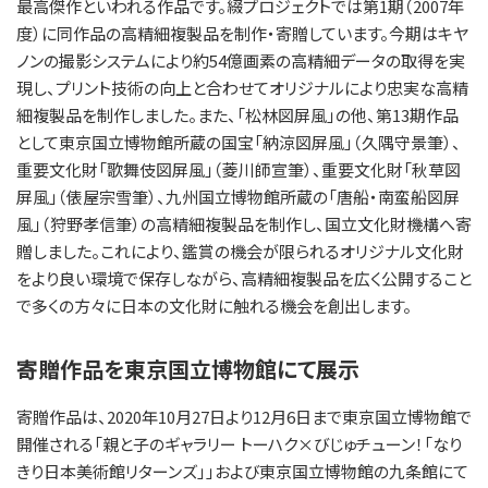
最高傑作といわれる作品です。綴プロジェクトでは第1期（2007年
度）に同作品の高精細複製品を制作・寄贈しています。今期はキヤ
ノンの撮影システムにより約54億画素の高精細データの取得を実
現し、プリント技術の向上と合わせてオリジナルにより忠実な高精
細複製品を制作しました。また、「松林図屏風」の他、第13期作品
として東京国立博物館所蔵の国宝「納涼図屏風」（久隅守景筆）、
重要文化財「歌舞伎図屏風」（菱川師宣筆）、重要文化財「秋草図
屏風」（俵屋宗雪筆）、九州国立博物館所蔵の「唐船・南蛮船図屏
風」（狩野孝信筆）の高精細複製品を制作し、国立文化財機構へ寄
贈しました。これにより、鑑賞の機会が限られるオリジナル文化財
をより良い環境で保存しながら、高精細複製品を広く公開すること
で多くの方々に日本の文化財に触れる機会を創出します。
寄贈作品を東京国立博物館にて展示
寄贈作品は、2020年10月27日より12月6日まで東京国立博物館で
開催される「親と子のギャラリー トーハク×びじゅチューン！「なり
きり日本美術館リターンズ」」および東京国立博物館の九条館にて