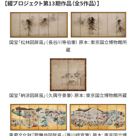
【綴プロジェクト第13期作品（全5作品）】
国宝「松林図屏風」（長谷川等伯筆） 原本：東京国立博物館所
蔵
国宝「納涼図屏風」（久隅守景筆） 原本：東京国立博物館所蔵
重要文化財「歌舞伎図屏風」（菱川師宣筆） 原本：東京国立博