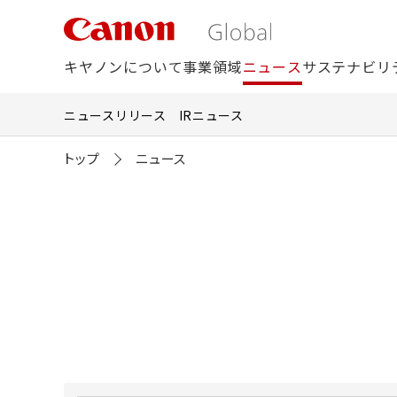
こ
の
ペ
ー
キヤノンについて
事業領域
ニュース
サステナビリ
ジ
の
本
ニュースリリース
IRニュース
文
へ
移
トップ
ニュース
動
し
ま
す