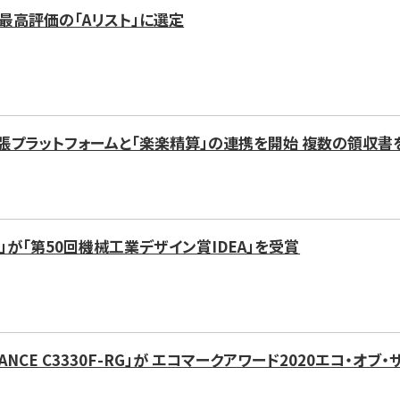
て最高評価の「Aリスト」に選定
張プラットフォームと「楽楽精算」の連携を開始 複数の領収
1」が「第50回機械工業デザイン賞IDEA」を受賞
DVANCE C3330F-RG」が エコマークアワード2020エコ・オ