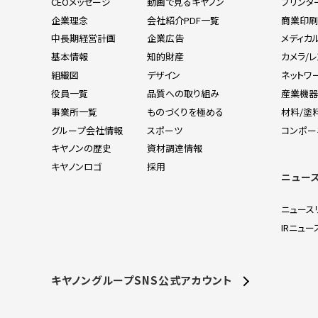
CEOメッセージ
動画で見るキヤノン
プリンタ
企業理念
会社紹介PDF一覧
商業印
中長期経営計画
企業広告
メディカ
基本情報
知的財産
カメラ/
組織図
デザイン
ネットワ
役員一覧
品質への取り組み
産業機
事業所一覧
ものづくりを極める
材料/塗
グループ会社情報
スポーツ
コンポー
キヤノンの歴史
資材調達情報
キヤノンロゴ
採用
ニュー
ニュース
IRニュー
キヤノングループSNS公式アカウント