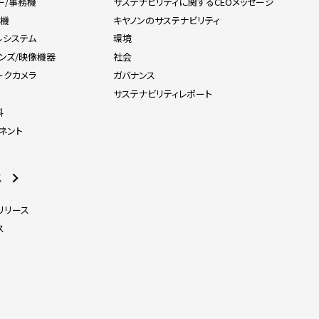
ー/事務機
サステナビリティに関するCEOメッセージ
刷機
キヤノンのサステナビリティ
ルシステム
環境
レンズ/映像機器
社会
ークカメラ
ガバナンス
器
サステナビリティレポート
料
ネント
ス
リリース
ス