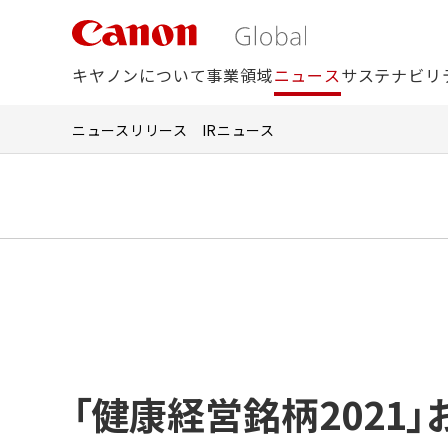
こ
の
ペ
キヤノンについて
事業領域
ニュース
サステナビリ
ー
ジ
の
ニュースリリース
IRニュース
本
文
へ
移
動
し
ま
す
「健康経営銘柄2021