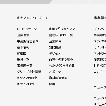
キヤノンについて
事業領
CEOメッセージ
動画で見るキヤノン
プリンタ
企業理念
会社紹介PDF一覧
商業印
中長期経営計画
企業広告
メディカ
基本情報
知的財産
カメラ/
組織図
デザイン
ネットワ
役員一覧
品質への取り組み
産業機
事業所一覧
ものづくりを極める
材料/塗
グループ会社情報
スポーツ
コンポー
キヤノンの歴史
資材調達情報
キヤノンロゴ
採用
ニュー
ニュース
IRニュー