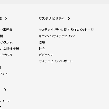
域
サステナビリティ
ー/事務機
サステナビリティに関するCEOメッセージ
刷機
キヤノンのサステナビリティ
ルシステム
環境
レンズ/映像機器
社会
ークカメラ
ガバナンス
器
サステナビリティレポート
料
ネント
ス
リリース
ス