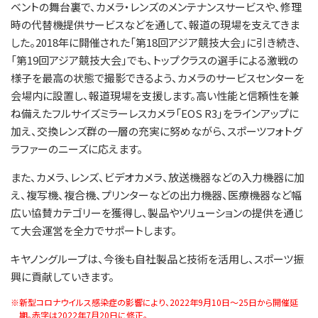
ベントの舞台裏で、カメラ・レンズのメンテナンスサービスや、修理
時の代替機提供サービスなどを通して、報道の現場を支えてきま
した。2018年に開催された「第18回アジア競技大会」に引き続き、
「第19回アジア競技大会」でも、トップクラスの選手による激戦の
様子を最高の状態で撮影できるよう、カメラのサービスセンターを
会場内に設置し、報道現場を支援します。高い性能と信頼性を兼
ね備えたフルサイズミラーレスカメラ「EOS R3」をラインアップに
加え、交換レンズ群の一層の充実に努めながら、スポーツフォトグ
ラファーのニーズに応えます。
また、カメラ、レンズ、ビデオカメラ、放送機器などの入力機器に加
え、複写機、複合機、プリンターなどの出力機器、医療機器など幅
広い協賛カテゴリーを獲得し、製品やソリューションの提供を通じ
て大会運営を全力でサポートします。
キヤノングループは、今後も自社製品と技術を活用し、スポーツ振
興に貢献していきます。
※
新型コロナウイルス感染症の影響により、2022年9月10日～25日から開催延
期。赤字は2022年7月20日に修正。