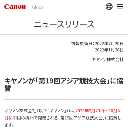
こ
の
ペ
ニュースリリース
ー
ジ
の
本
情報更新日：2022年7月20日
文
2022年1月28日
へ
キヤノン株式会社
移
動
し
ま
キヤノンが「第19回アジア競技大会」に協
す
賛
キヤノン株式会社（以下「キヤノン」）は、
2023年9月23日～10月8
日
に中国の杭州で開催される「第19回アジア競技大会」に協賛し
ます。