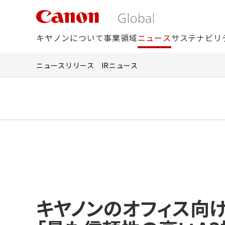
こ
の
ペ
キヤノンについて
事業領域
ニュース
サステナビリ
ー
ジ
の
ニュースリリース
IRニュース
本
文
へ
移
動
し
ま
す
キヤノンのオフィス向