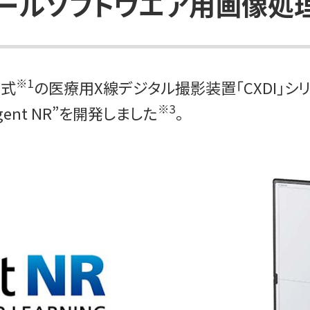
ロールソフトウエア用画像処
※1
方式
の医療用X線デジタル撮影装置「CXDI」シ
※3
ent NR”を開発しました
。