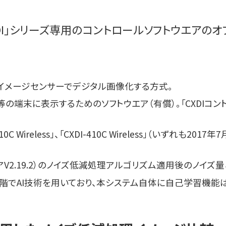
”を「CXDI」シリーズ専用のコントロールソフトウエ
イメージセンサーでデジタル画像化する方式。
端末に表示するためのソフトウエア（有償）。「CXDIコントロールソ
810C Wireless」、「CXDI-410C Wireless」（いずれも201
アV2.19.2）のノイズ低減処理アルゴリズム適用後のノイズ
理の設計段階でAI技術を用いており、本システム自体に自己学習機