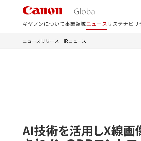
こ
の
ペ
キヤノンについて
事業領域
ニュース
サステナビリ
ー
ジ
の
ニュースリリース
IRニュース
本
文
へ
移
動
し
ま
す
AI技術を活用しX線