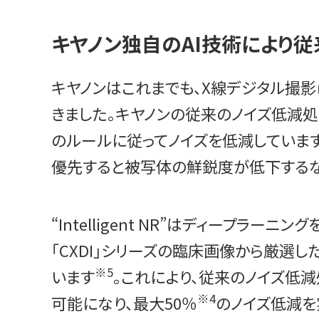
キヤノン独自のAI技術により従
キヤノンはこれまでも、X線デジタル撮
きました。キヤノンの従来のノイズ低減
のルールに従ってノイズを低減していま
優先すると被写体の鮮鋭度が低下するな
“Intelligent NR”はディープ
「CXDI」シリーズの臨床画像から厳選
※5
います
。これにより、従来のノイズ低
※4
可能になり、最大50％
のノイズ低減を