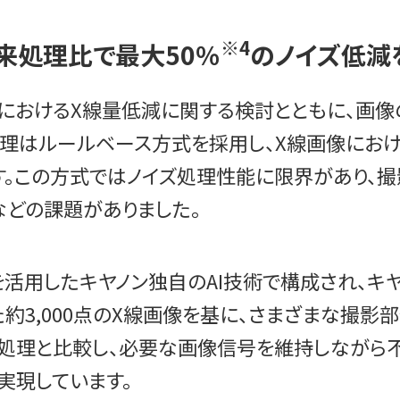
※4
来処理比で最大50％
のノイズ低減
影におけるX線量低減に関する検討とともに、画
処理はルールベース方式を採用し、X線画像にお
す。この方式ではノイズ処理性能に限界があり、
どの課題がありました。
ラーニングを活用したキヤノン独自のAI技術で構成され
した約3,000点のX線画像を基に、さまざまな撮
減処理と比較し、必要な画像信号を維持しながら
実現しています。