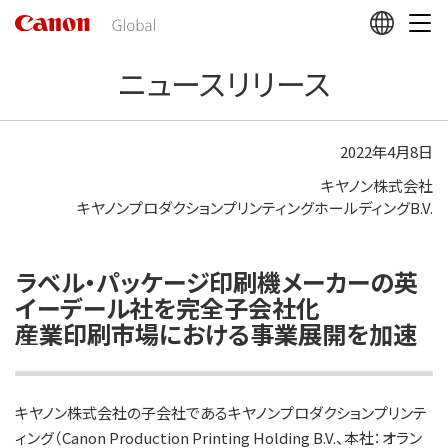
こ
の
ペ
ニュースリリース
ー
ジ
の
本
2022年4月8日
文
キヤノン株式会社
へ
キヤノンプロダクションプリンティングホールディングB.V.
移
動
し
ま
ラベル・パッケージ印刷機メーカーの英
す
イーデール社を完全子会社化
産業印刷市場における事業展開を加速
キヤノン株式会社の子会社であるキヤノンプロダクションプリンテ
ィング（Canon Production Printing Holding B.V.、本社：オラン