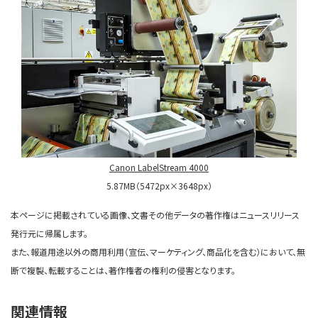
Canon LabelStream 4000
5.87MB（5472px×3648px）
本ページに掲載されている画像、文書その他データの著作権はニュースリリース
発行元に帰属します。
また、報道用途以外の商用利用（宣伝、マーケティング、商品化を含む）において、無
断で複製、転載することは、著作権者の権利の侵害となります。
関連情報