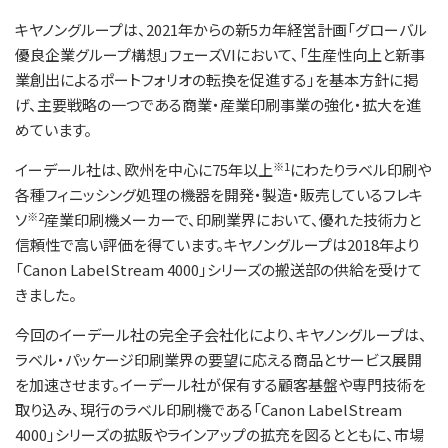
キヤノングループは、2021年からの新5カ年経営計画「グローバル
優良企業グループ構想」フェーズVIにおいて、「生産性向上と新事
業創出によるポートフォリオの転換を促進する」を基本方針に掲
げ、主要戦略の一つである商業・産業印刷事業の強化・拡大を進
めています。
※1
イーデール社は、欧州を中心に75年以上
にわたりラベル印刷や
各種フィニッシング処理の機器を開発・製造・販売しているフレキ
※2
ソ
産業印刷機メーカーで、印刷業界において、優れた技術力と
信頼性で高い評価を得ています。キヤノングループは2018年より
「Canon LabelStream 4000」シリーズの搬送部の供給を受けて
きました。
今回のイーデール社の完全子会社化により、キヤノングループは、
ラベル・パッケージ印刷業界の要望に応える商品とサービス展開
を加速させます。イーデール社が保有する顧客基盤や専門技術を
取り込み、現行のラベル印刷機である「Canon LabelStream
4000」シリーズの拡販やラインアップの拡充を図るとともに、市場