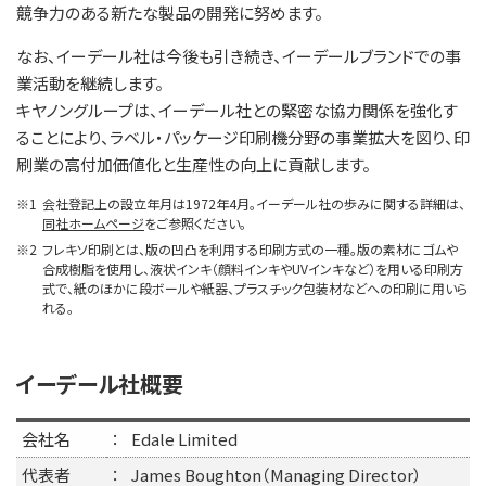
競争力のある新たな製品の開発に努めます。
なお、イーデール社は今後も引き続き、イーデールブランドでの事
業活動を継続します。
キヤノングループは、イーデール社との緊密な協力関係を強化す
ることにより、ラベル・パッケージ印刷機分野の事業拡大を図り、印
刷業の高付加価値化と生産性の向上に貢献します。
※1
会社登記上の設立年月は1972年4月。イーデール社の歩みに関する詳細は、
同社ホームページ
をご参照ください。
※2
フレキソ印刷とは、版の凹凸を利用する印刷方式の一種。版の素材にゴムや
合成樹脂を使用し、液状インキ（顔料インキやUVインキなど）を用いる印刷方
式で、紙のほかに段ボールや紙器、プラスチック包装材などへの印刷に用いら
れる。
イーデール社概要
会社名
：
Edale Limited
代表者
：
James Boughton（Managing Director）