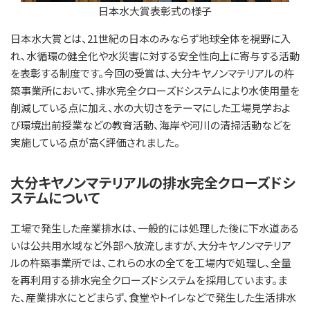
日本水大賞表彰式の様子
日本水大賞とは、21世紀の日本のみならず地球全体を視野に入
れ、水循環の健全化や水災害に対する安全性向上に寄与する活動
を表彰する制度です。今回の受賞は、大分キヤノンマテリアルの杵
築事業所において、排水完全クローズドシステムにより水使用量を
削減している点に加え、水の大切さをテーマにした工場見学およ
び環境出前授業などの教育活動、海岸や河川の清掃活動などを
実施している点が高く評価されました。
大分キヤノンマテリアルの排水完全クローズドシ
ステムについて
工場で発生した産業排水は、一般的には処理した後に下水道ある
いは公共用水域など外部へ放流しますが、大分キヤノンマテリア
ルの杵築事業所では、これらの水の全てを工場内で処理し、全量
を再利用する排水完全クローズドシステムを採用しています。ま
た、産業排水にとどまらず、食堂やトイレなどで発生した生活排水