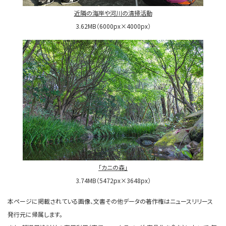
近隣の海岸や河川の清掃活動
3.62MB（6000px×4000px）
「カニの森」
3.74MB（5472px×3648px）
本ページに掲載されている画像、文書その他データの著作権はニュースリリース
発行元に帰属します。