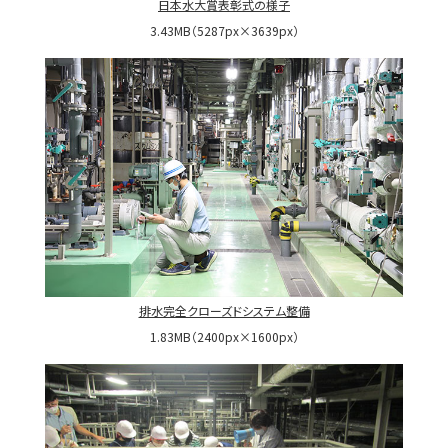
日本水大賞表彰式の様子
3.43MB（5287px×3639px）
排水完全クローズドシステム整備
1.83MB（2400px×1600px）