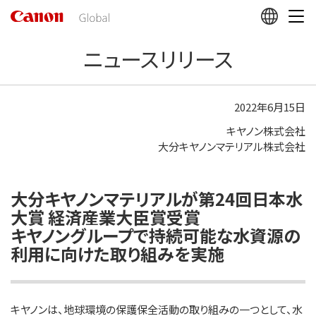
こ
の
ペ
ニュースリリース
ー
ジ
の
本
2022年6月15日
文
キヤノン株式会社
へ
大分キヤノンマテリアル株式会社
移
動
し
ま
大分キヤノンマテリアルが第24回日本水
す
大賞 経済産業大臣賞受賞
キヤノングループで持続可能な水資源の
利用に向けた取り組みを実施
キヤノンは、地球環境の保護保全活動の取り組みの一つとして、水