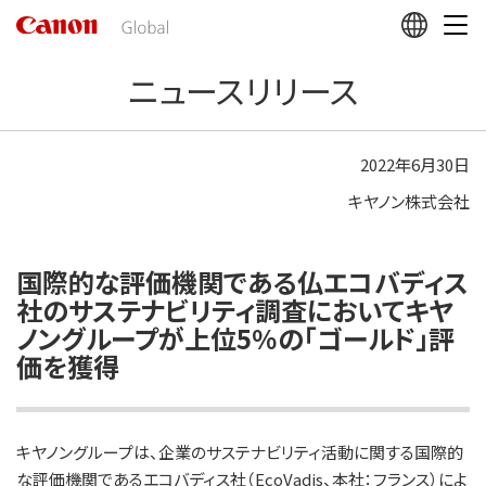
こ
の
ペ
ニュースリリース
ー
ジ
の
本
2022年6月30日
文
キヤノン株式会社
へ
移
動
し
国際的な評価機関である仏エコバディス
ま
社のサステナビリティ調査においてキヤ
す
ノングループが上位5％の「ゴールド」評
価を獲得
キヤノングループは、企業のサステナビリティ活動に関する国際的
な評価機関であるエコバディス社（EcoVadis、本社：フランス）によ