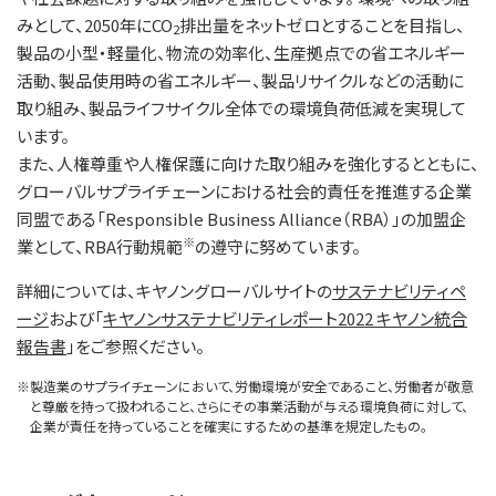
みとして、2050年にCO
排出量をネットゼロとすることを目指し、
2
製品の小型・軽量化、物流の効率化、生産拠点での省エネルギー
活動、製品使用時の省エネルギー、製品リサイクルなどの活動に
取り組み、製品ライフサイクル全体での環境負荷低減を実現して
います。
また、人権尊重や人権保護に向けた取り組みを強化するとともに、
グローバルサプライチェーンにおける社会的責任を推進する企業
同盟である「Responsible Business Alliance（RBA）」の加盟企
※
業として、RBA行動規範
の遵守に努めています。
詳細については、キヤノングローバルサイトの
サステナビリティペ
ージ
および「
キヤノンサステナビリティレポート2022 キヤノン統合
報告書
」をご参照ください。
※
製造業のサプライチェーンにおいて、労働環境が安全であること、労働者が敬意
と尊厳を持って扱われること、さらにその事業活動が与える環境負荷に対して、
企業が責任を持っていることを確実にするための基準を規定したもの。