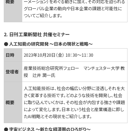
概要
ーメーション）をめぐる動きに加え、その対応を迫られる
グローバル企業の動向や日本企業の課題と可能性に
ついてご紹介します。
2. 日刊工業新聞社 共催セミナー
● 人工知能の研究開発 ～日本の現状と戦略～
日時
2023年10月20日（金） 10：30～11：30
産業技術総合研究所フェロー マンチェスター大学 教
登壇者
授 辻井 潤一氏
人工知能技術は、社会の幅広い分野に浸透しそれを大
きく変革する技術です。どのような技術を開発し、社会
概要
に取り込んでいくかは、その社会が内包する強さや課題
によって変化します。日本という社会と産業構造に即し
たAI戦略とその現状をご紹介します。
● 宇宙ビジネス ～新たな経済圏のひろがり～