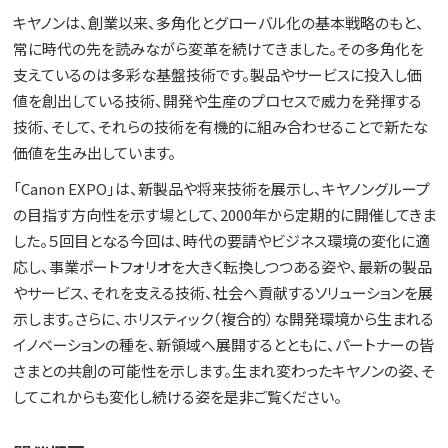
キヤノンは、創業以来、多角化とグローバル化の基本戦略のもと、
常に時代の先を読みながら変革を続けてきました。その多角化を
支えているのは多彩な基盤技術です。製品やサービスに投入し価
値を創出している技術、開発や生産のプロセスで威力を発揮する
技術、そして、それらの技術を有機的に組み合わせることで新たな
価値を生み出しています。
「Canon EXPO」は、新製品や将来技術を展示し、キヤノングループ
の目指す方向性を示す場として、2000年から定期的に開催してきま
した。５回目となる今回は、時代の要請やビジネス環境の変化に適
応し、事業ポートフォリオを大きく転換しつつある姿や、最新の製品
やサービス、それを支える技術、社会へ貢献するソリューションを展
示します。さらに、ホリスティック（複合的）な開発環境から生まれる
イノベーションの種を、新領域へ展開するとともに、パートナーの皆
さまとの共創の可能性を示します。生まれ変わったキヤノンの姿、そ
してこれからも変化し続ける姿を是非ご覧ください。