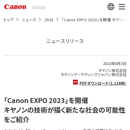
こ
の
ペ
ー
トップ
ニュース
2023
「Canon EXPO 2023」を開催 
ジ
の
本
文
ニュースリリース
へ
移
動
し
2023年8月3日
ま
す
キヤノン株式会社
キヤノンマーケティングジャパン株式会社
PDFダウンロード（1.11MB）
「Canon EXPO 2023」を開催
キヤノンの技術が描く新たな社会の可能性
をご紹介