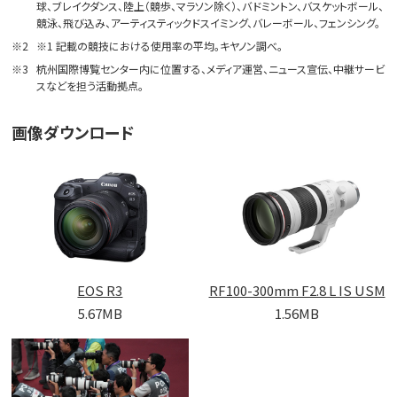
球、ブレイクダンス、陸上（競歩、マラソン除く）、バドミントン、バスケットボール、
競泳、飛び込み、アーティスティックドスイミング、バレーボール、フェンシング。
※2
※1 記載の競技における使用率の平均。キヤノン調べ。
※3
杭州国際博覧センター内に位置する、メディア運営、ニュース宣伝、中継サービ
スなどを担う活動拠点。
画像ダウンロード
EOS R3
RF100-300mm F2.8 L IS USM
5.67MB
1.56MB