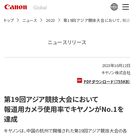
こ
の
ペ
ー
トップ
ニュース
2023
第19回アジア競技大会において、報道用
ジ
の
本
文
ニュースリリース
へ
移
動
し
2023年10月12日
ま
す
キヤノン株式会社
PDFダウンロード（755KB）
第19回アジア競技大会において
報道用カメラ使用率でキヤノンがNo.1を
達成
キヤノンは、中国の杭州で開催された第19回アジア競技大会の各