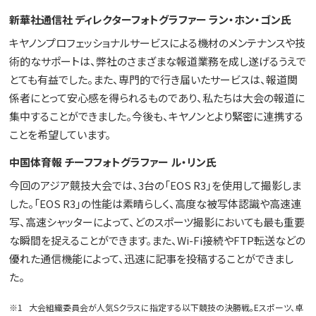
新華社通信社 ディレクターフォトグラファー ラン・ホン・ゴン氏
キヤノンプロフェッショナルサービスによる機材のメンテナンスや技
術的なサポートは、弊社のさまざまな報道業務を成し遂げるうえで
とても有益でした。また、専門的で行き届いたサービスは、報道関
係者にとって安心感を得られるものであり、私たちは大会の報道に
集中することができました。今後も、キヤノンとより緊密に連携する
ことを希望しています。
中国体育報 チーフフォトグラファー ル・リン氏
今回のアジア競技大会では、3台の「EOS R3」を使用して撮影しま
した。「EOS R3」の性能は素晴らしく、高度な被写体認識や高速連
写、高速シャッターによって、どのスポーツ撮影においても最も重要
な瞬間を捉えることができます。また、Wi-Fi接続やFTP転送などの
優れた通信機能によって、迅速に記事を投稿することができまし
た。
※1
大会組織委員会が人気Sクラスに指定する以下競技の決勝戦。Eスポーツ、卓