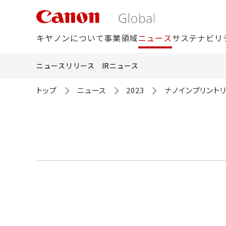
こ
の
ペ
ー
キヤノンについて
事業領域
ニュース
サステナビリ
ジ
の
本
ニュースリリース
IRニュース
文
へ
移
トップ
ニュース
2023
ナノインプリント
動
し
ま
す