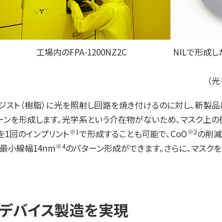
工場内のFPA-1200NZ2C
NILで形成
（
ジスト（樹脂）に光を照射し回路を焼き付けるのに対し、新製
ターンを形成します。光学系という介在物がないため、マスク上
※1
※2
を1回のインプリント
で形成することも可能で、CoO
の削減
※4
最小線幅14nm
のパターン形成ができます。さらに、マスクを
体デバイス製造を実現