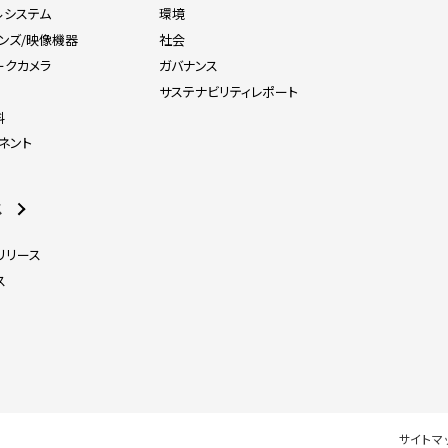
ルシステム
環境
レンズ/映像機器
社会
ークカメラ
ガバナンス
器
サステナビリティレポート
料
ネント
ス
リリース
ス
サイトマ