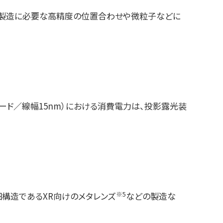
体製造に必要な高精度の位置合わせや微粒子などに
ード／線幅15nm）における消費電力は、投影露光装
※5
細構造であるXR向けのメタレンズ
などの製造な