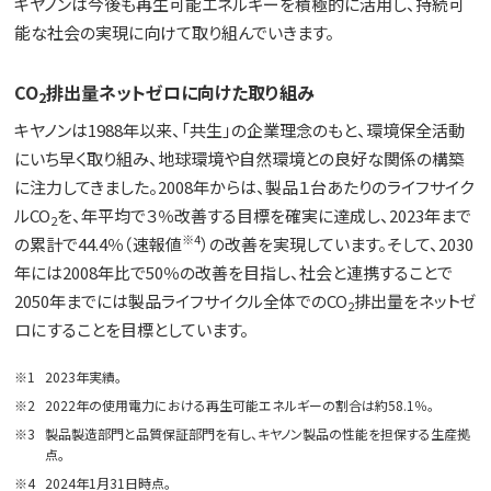
キヤノンは今後も再生可能エネルギーを積極的に活用し、持続可
能な社会の実現に向けて取り組んでいきます。
CO
排出量ネットゼロに向けた取り組み
2
キヤノンは1988年以来、「共生」の企業理念のもと、環境保全活動
にいち早く取り組み、地球環境や自然環境との良好な関係の構築
に注力してきました。2008年からは、製品１台あたりのライフサイク
ルCO
を、年平均で３％改善する目標を確実に達成し、2023年まで
2
※4
の累計で44.4％（速報値
）の改善を実現しています。そして、2030
年には2008年比で50％の改善を目指し、社会と連携することで
2050年までには製品ライフサイクル全体でのCO
排出量をネットゼ
2
ロにすることを目標としています。
※1
2023年実績。
※2
2022年の使用電力における再生可能エネルギーの割合は約58.1％。
※3
製品製造部門と品質保証部門を有し、キヤノン製品の性能を担保する生産拠
点。
※4
2024年1月31日時点。