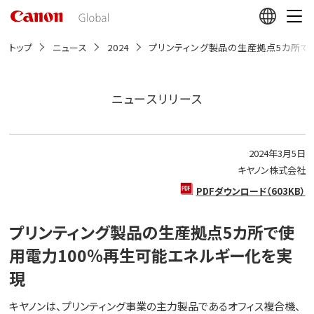
こ
の
ペ
ー
トップ
ニュース
2024
プリンティング製品の生産拠点5カ所で
ジ
の
本
文
ニュースリリース
へ
移
動
し
2024年3月5日
ま
す
キヤノン株式会社
PDFダウンロード（603KB）
プリンティング製品の生産拠点5カ所で使
用電力100％再生可能エネルギー化を実
現
キヤノンは、プリンティング事業の主力製品であるオフィス複合機、