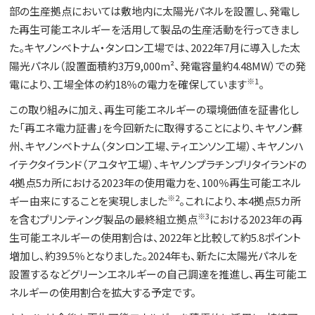
部の生産拠点においては敷地内に太陽光パネルを設置し、発電し
た再生可能エネルギーを活用して製品の生産活動を行ってきまし
た。キヤノンベトナム・タンロン工場では、2022年7月に導入した太
陽光パネル（設置面積約3万9,000m²、発電容量約4.48MW）での発
※1
電により、工場全体の約18％の電力を確保しています
。
この取り組みに加え、再生可能エネルギーの環境価値を証書化し
た「再エネ電力証書」を今回新たに取得することにより、キヤノン蘇
州、キヤノンベトナム（タンロン工場、ティエンソン工場）、キヤノンハ
イテクタイランド（アユタヤ工場）、キヤノンプラチンブリタイランドの
4拠点5カ所における2023年の使用電力を、100％再生可能エネル
※2
ギー由来にすることを実現しました
。これにより、本4拠点5カ所
※3
を含むプリンティング製品の最終組立拠点
における2023年の再
生可能エネルギーの使用割合は、2022年と比較して約5.8ポイント
増加し、約39.5％となりました。2024年も、新たに太陽光パネルを
設置するなどグリーンエネルギーの自己調達を推進し、再生可能エ
ネルギーの使用割合を拡大する予定です。