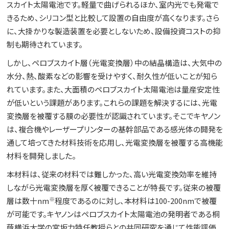
スカイト太陽電池です。軽量で曲げられるほか、室内光でも発電で
きるため、シリコン型と比較して設置の自由度が高くなります。さら
に、大掛かりな製造装置を必要としないため、設備投資コストの抑
制も期待されています。
しかし、ペロブスカイト層（光電変換層）中の結晶構造は、大気中の
水分、熱、酸素などの影響を受けやすく、耐久性が低いことが知ら
れています。また、大面積のペロブスカイト太陽電池は量産安定性
が低いという課題があります。これらの課題を解決するには、光電
変換層を被覆する膜の必要性が認識されています。そこでキヤノン
は、複合機やレーザープリンターの基幹部品である感光体の開発を
通して培ってきた材料技術を応用し、光電変換層を被覆する高機能
材料を開発しました。
本材料は、従来の材料では難しかった、高い光電変換効率を維持
しながら光電変換層を厚く被覆できることが特長です。従来の被覆
※
層は数十nm
程度であるのに対し、本材料は100-200nmで被覆
が可能です。キヤノンはペロブスカイト太陽電池の発明者である桐
蔭横浜大学の宮坂力特任教授らとの共同研究を通じて性能評価