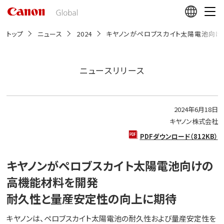
こ
の
ペ
ー
トップ
ニュース
2024
キヤノンがペロブスカイト太陽電池向け
ジ
の
本
文
ニュースリリース
へ
移
動
し
2024年6月18日
ま
す
キヤノン株式会社
PDFダウンロード（812KB）
キヤノンがペロブスカイト太陽電池向けの
高機能材料を開発
耐久性と量産安定性の向上に期待
キヤノンは、ペロブスカイト太陽電池の耐久性および量産安定性を