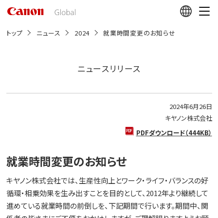
こ
の
ペ
ー
トップ
ニュース
2024
就業時間変更のお知らせ
ジ
の
本
文
ニュースリリース
へ
移
動
し
2024年6月26日
ま
す
キヤノン株式会社
PDFダウンロード（444KB）
就業時間変更のお知らせ
キヤノン株式会社では、生産性向上とワーク・ライフ・バランスの好
循環・相乗効果を生み出すことを目的として、2012年より継続して
進めている就業時間の前倒しを、下記期間で行います。期間中、関