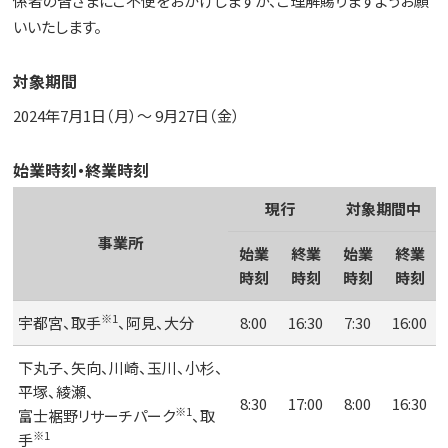
係者の皆さまにご不便をおかけしますが、ご理解賜りますようお願
いいたします。
対象期間
2024年7月1日（月）～ 9月27日（金）
始業時刻・終業時刻
現行
対象期間中
事業所
始業
終業
始業
終業
時刻
時刻
時刻
時刻
※1
宇都宮、取手
、阿見、大分
8:00
16:30
7:30
16:00
下丸子、矢向、川崎、玉川、小杉、
平塚、綾瀬、
8:30
17:00
8:00
16:30
※1
富士裾野リサーチパーク
、取
※1
手