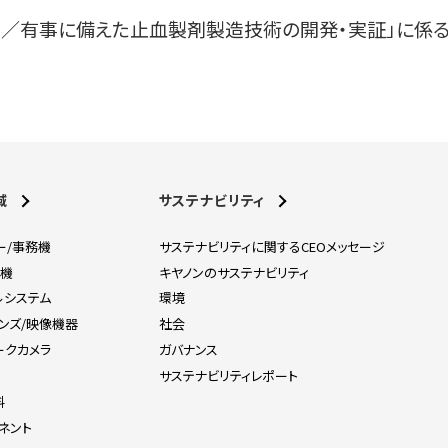
ム／有事に備えた止血製剤製造技術の開発・実証」に係
域
サステナビリティ
ー/事務機
サステナビリティに関するCEOメッセージ
刷機
キヤノンのサステナビリティ
ルシステム
環境
レンズ/映像機器
社会
ークカメラ
ガバナンス
器
サステナビリティレポート
料
ネント