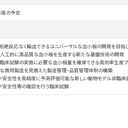
8年度の予定
拒絶反応なく輸血できるユニバーサルな血小板の開発を目指し
から⼈⼯的に⾼品質な⾎⼩板を⽣産する新たな基盤技術の開発
臨床試験の実施に必要な⾎⼩板量を確保できる⾼効率生産プ
な商用製造を見据えた製造管理・品質管理体制の構築
や安全性を高精度に予測評価可能な新しい動物モデル⾮臨床
や安全性等の確認を⾏う臨床試験