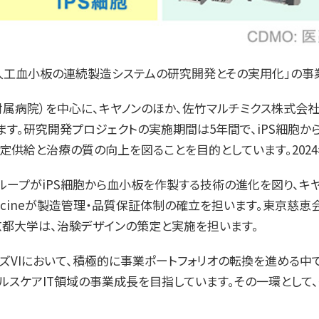
人工血小板の連続製造システムの研究開発とその実用化」の事
）を中心に、キヤノンのほか、佐竹マルチミクス株式会社、Minaris
す。研究開発プロジェクトの実施期間は5年間で、iPS細胞
給と治療の質の向上を図ることを目的としています。2024年
グループがiPS細胞から血小板を作製する技術の進化を図り、キ
ive Medicineが製造管理・品質保証体制の確立を担います。
京都大学は、治験デザインの策定と実施を担います。
ズVIにおいて、積極的に事業ポートフォリオの転換を進める中
ルスケアIT領域の事業成長を目指しています。その一環とし