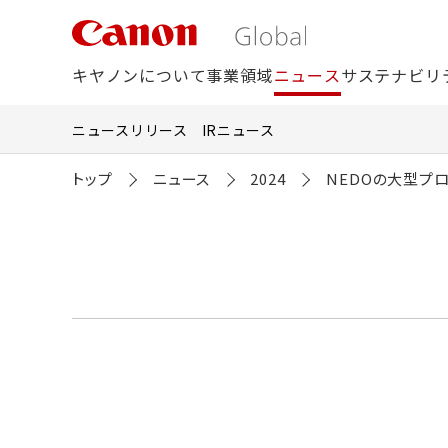
こ
の
ペ
ー
キヤノンについて
事業領域
ニュース
サステナビリ
ジ
の
本
ニュースリリース
IRニュース
文
へ
移
トップ
ニュース
2024
NEDOの大型プ
動
し
ま
す