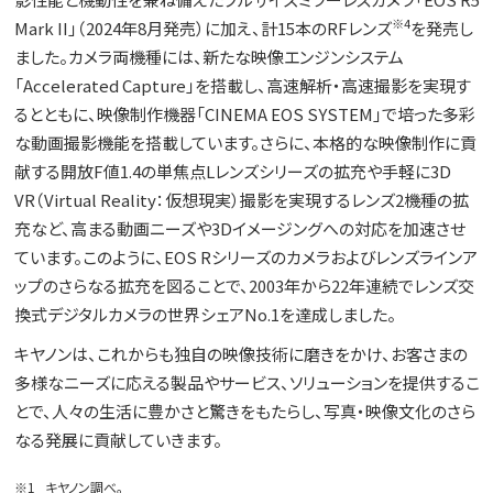
※4
Mark II」（2024年8月発売）に加え、計15本のRFレンズ
を発売し
ました。カメラ両機種には、新たな映像エンジンシステム
「Accelerated Capture」を搭載し、高速解析・高速撮影を実現す
るとともに、映像制作機器「CINEMA EOS SYSTEM」で培った多彩
な動画撮影機能を搭載しています。さらに、本格的な映像制作に貢
献する開放F値1.4の単焦点Lレンズシリーズの拡充や手軽に3D
VR（Virtual Reality：仮想現実）撮影を実現するレンズ2機種の拡
充など、高まる動画ニーズや3Dイメージングへの対応を加速させ
ています。このように、EOS Rシリーズのカメラおよびレンズラインア
ップのさらなる拡充を図ることで、2003年から22年連続でレンズ交
換式デジタルカメラの世界シェアNo.1を達成しました。
キヤノンは、これからも独自の映像技術に磨きをかけ、お客さまの
多様なニーズに応える製品やサービス、ソリューションを提供するこ
とで、人々の生活に豊かさと驚きをもたらし、写真・映像文化のさら
なる発展に貢献していきます。
※1
キヤノン調べ。