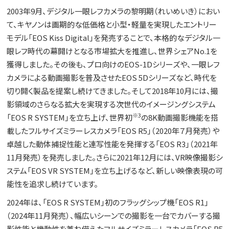
2003年9月、デジタル一眼レフカメラの黎明期（れいめいき）におい
て、キヤノンは画期的な低価格と小型・軽量を実現したエントリー
モデル「EOS Kiss Digital」を発売することで、本格的なデジタル一
眼レフ時代の幕開けとなる市場拡大を推進し、世界シェアNo.1を
獲得しました。その後も、プロ向けのEOS-1Dシリーズや、一眼レフ
カメラによる動画撮影を普及させたEOS 5Dシリーズなど、時代を
切り開く製品を提案し続けてきました。そして2018年10月には、撮
影領域のさらなる拡大を実現する次世代のイメージングシステム
※3
「EOS R SYSTEM」を立ち上げ、世界初
の8K動画撮影機能を搭
載したフルサイズミラーレスカメラ「EOS R5」（2020年７月発売）や
卓越した動体捕捉性能と連写性能を発揮する「EOS R3」（2021年
11月発売）を発売しました。さらに2021年12月には、VR映像撮影シ
ステム「EOS VR SYSTEM」を立ち上げるなど、新しい映像表現の可
能性を追求し続けています。
2024年は、「EOS R SYSTEM」初のフラッグシップ機「EOS R1」
（2024年11月発売）、幅広いシーンでの撮影を一台でカバーする撮
影性能と機動性を兼ね備えたフルサイズミラーレスカメラ「EOS R5