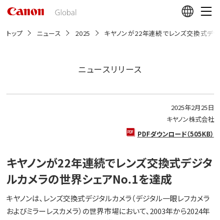
こ
の
ペ
ー
トップ
ニュース
2025
キヤノンが22年連続でレンズ交換式デジ
ジ
の
本
文
ニュースリリース
へ
移
動
し
2025年2月25日
ま
す
キヤノン株式会社
PDFダウンロード（505KB）
キヤノンが22年連続でレンズ交換式デジタ
ルカメラの世界シェアNo.1を達成
キヤノンは、レンズ交換式デジタルカメラ（デジタル一眼レフカメラ
およびミラーレスカメラ）の世界市場において、2003年から2024年