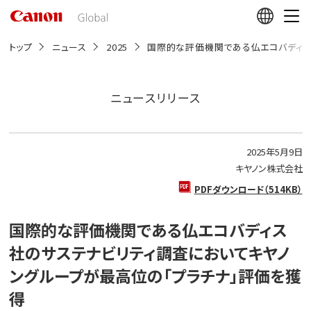
こ
の
ペ
ー
トップ
ニュース
2025
国際的な評価機関である仏エコバディス
ジ
の
本
文
ニュースリリース
へ
移
動
し
2025年5月9日
ま
す
キヤノン株式会社
PDFダウンロード（514KB）
国際的な評価機関である仏エコバディス
社のサステナビリティ調査においてキヤノ
ングループが最高位の「プラチナ」評価を獲
得