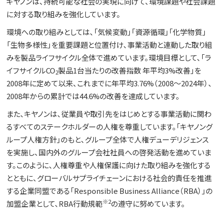
キヤノンは、持続可能な社会の実現に向けて、環境課題や社会課題
に対する取り組みを強化しています。
環境への取り組みとしては、「気候変動」「資源循環」「化学物質」
「生物多様性」を重要課題と位置付け、事業活動と連動した取り組
みを製品ライフサイクル全体で進めています。環境目標として、「ラ
イフサイクルCO
製品1台当たりの改善指数 年平均3%改善」を
2
2008年に定めて以来、これまでに年平均3.76%（2008～2024年）、
2008年からの累計では44.6%の改善を達成しています。
また、キヤノンは、従業員や取引先をはじめとする事業活動に関わ
るすべてのステークホルダーの人権を尊重しています。「キヤノング
ループ人権方針」のもと、グループ全体で人権デューデリジェンス
を実施し、国内外のグループ会社社員への啓発活動を進めていま
す。このように、人権尊重や人権保護に向けた取り組みを強化する
とともに、グローバルサプライチェーンにおける社会的責任を推進
する企業同盟である「Responsible Business Alliance（RBA）」の
※2
加盟企業として、RBA行動規範
の遵守に努めています。