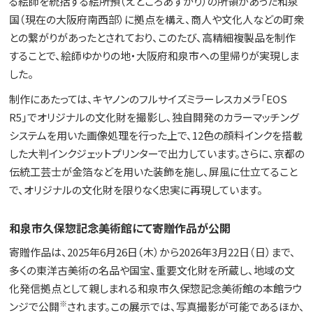
る絵師を統括する絵所預（えどころあずかり）の所領があった和泉
国（現在の大阪府南西部）に拠点を構え、商人や文化人などの町衆
との繋がりがあったとされており、このたび、高精細複製品を制作
することで、絵師ゆかりの地・大阪府和泉市への里帰りが実現しま
した。
制作にあたっては、キヤノンのフルサイズミラーレスカメラ「EOS
R5」でオリジナルの文化財を撮影し、独自開発のカラーマッチング
システムを用いた画像処理を行った上で、12色の顔料インクを搭載
した大判インクジェットプリンターで出力しています。さらに、京都の
伝統工芸士が金箔などを用いた装飾を施し、屏風に仕立てること
で、オリジナルの文化財を限りなく忠実に再現しています。
和泉市久保惣記念美術館にて寄贈作品が公開
寄贈作品は、2025年6月26日（木）から2026年3月22日（日）まで、
多くの東洋古美術の名品や国宝、重要文化財を所蔵し、地域の文
化発信拠点として親しまれる和泉市久保惣記念美術館の本館ラウ
※
ンジで公開
されます。この展示では、写真撮影が可能であるほか、