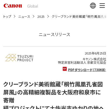
こ
の
ペ
ー
トップ
ニュース
2025
クリーブランド美術館蔵「桐竹鳳凰孔雀
ジ
の
本
文
ニュースリリース
へ
移
動
し
2025年6月25日
ま
す
キヤノン株式会社
特定非営利活動法人 京都文化協会
PDFダウンロード（738KB）
クリーブランド美術館蔵「桐竹鳳凰孔雀図
屏風」の高精細複製品を大阪府和泉市に
寄贈
綴プロジェクトにて土佐光吉ゆかりの地へ