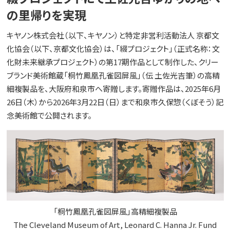
の里帰りを実現
キヤノン株式会社（以下、キヤノン）と特定非営利活動法人 京都文
化協会（以下、京都文化協会）は、「綴プロジェクト」（正式名称：文
化財未来継承プロジェクト）の第17期作品として制作した、クリー
ブランド美術館蔵「桐竹鳳凰孔雀図屏風」（伝 土佐光吉筆）の高精
細複製品を、大阪府和泉市へ寄贈します。寄贈作品は、2025年6月
26日（木）から2026年3月22日（日）まで和泉市久保惣（くぼそう）記
念美術館で公開されます。
「桐竹鳳凰孔雀図屏風」高精細複製品
The Cleveland Museum of Art, Leonard C. Hanna Jr. Fund