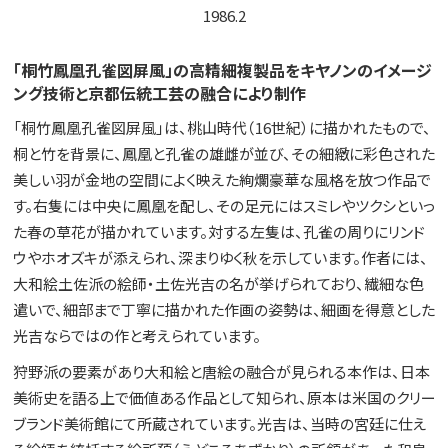
1986.2
「桐竹鳳凰孔雀図屏風」の高精細複製品をキヤノンのイメージ
ング技術と京都伝統工芸の融合により制作
「桐竹鳳凰孔雀図屏風」は、桃山時代（16世紀）に描かれたもので、
桐と竹を背景に、鳳凰と孔雀の雄雌が並び、その細緻に彩色された
美しい羽が金地の空間によく映えた絢爛豪華な風格を放つ作品で
す。右隻には中央に鳳凰を配し、その足元にはスミレやツクシといっ
た春の草花が描かれています。対する左隻は、孔雀の周りにリンド
ウやホオズキが添えられ、深まりゆく秋を示しています。作者には、
大和絵土佐派の絵師・土佐光吉の名が挙げられており、繊細な色
遣いで、細部まで丁寧に描かれた作画の姿勢は、細画を得意とした
光吉ならではの作と考えられています。
狩野派の要素があり大和絵と唐絵の融合が見られる本作は、日本
美術史を語る上で価値ある作品として知られ、原本は米国のクリー
ブランド美術館にて所蔵されています。光吉は、当時の宮廷に仕え