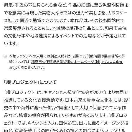
鳳凰・孔雀の羽に見られる金など、作品の細部に至る色調や装飾ま
でを忠実に再現した実物大ならではの迫力や美しさを、ガラスケー
ス無しで間近で鑑賞できます。また、本作品は、その後も同館内で
常設展示されるとともに、地域縁の絵師の作品として、和泉市主催
の文化行事や地域連携によるイベントでの活用などが予定されて
います。
※
本館ラウンジへの入場には別途入館料が必要です。開館時間や展示場所の詳
細については、
和泉市久保惣記念美術館のホームページ（https:/www.ikm-
art.jp/）
をご覧ください。
「綴プロジェクト」について
「綴プロジェクト」は、キヤノンと京都文化協会が2007年より共同で
推進している文化支援活動です。日本古来の貴重な文化財には、歴
史の中で海外に渡った作品や国宝として大切に保管されている作
品など、鑑賞の機会が限られているものが多くあります。「綴プロジ
ェクト」では、キヤノンの入力、画像処理、出力に至るイメージング技
術と、京都伝統工芸の匠（たくみ）の技との融合により、オリジナル