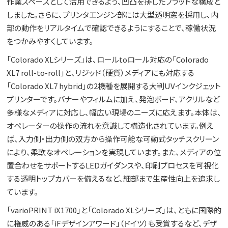
作業スペースとして活用できるよう、凹凸を排したフラットな構成と
しました。さらに、プリンタエンジン部には大型透明窓を採用し、内
部の動作をリアルタイムで確認できるようにすることで、稼働状況
をつかみやすくしています。
「Colorado XLシリーズ」は、ロールtoロール対応の「Colorado
XL7 roll-to-roll」と、リジッド（硬質）メディアにも対応する
「Colorado XL7 hybrid」の2機種を展開する大判UVインクジェット
プリンターです。バナーやフィルムに加え、発泡ボード、アクリルなど
多様なメディアに対応し、幅広い現場のニーズに応えます。本体は、
オペレーターの操作の流れを意識して構造化されています。例え
ば、入力側・出力側の双方から操作可能な可動式タッチスクリーン
により、柔軟なオペレーションを実現しています。また、メディアの位
置合わせをサポートするLEDガイダンスや、印刷プロセスを可視化
する透明トップカバーを備えるなど、細部まで生産性向上を追求し
ています。
「varioPRINT iX1700」と「Colorado XLシリーズ」は、ともに国際的
に権威のある「iFデザインアワード」（ドイツ）も受賞するなど、デザ