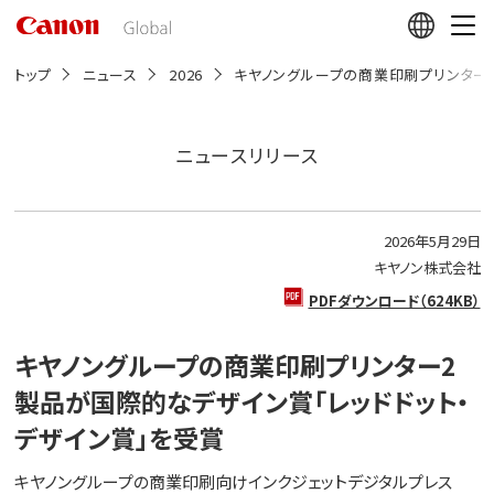
こ
の
ペ
ー
トップ
ニュース
2026
キヤノングループの商業印刷プリンター2
ジ
の
本
文
ニュースリリース
へ
移
動
し
2026年5月29日
ま
す
キヤノン株式会社
PDFダウンロード（624KB）
キヤノングループの商業印刷プリンター2
製品が国際的なデザイン賞「レッドドット・
デザイン賞」を受賞
キヤノングループの商業印刷向けインクジェットデジタルプレス