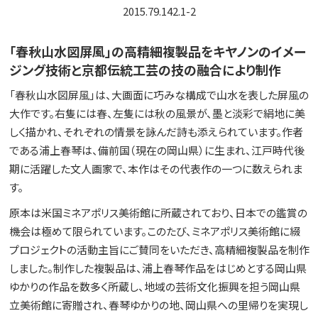
2015.79.142.1-2
「春秋山水図屏風」の高精細複製品をキヤノンのイメー
ジング技術と京都伝統工芸の技の融合により制作
「春秋山水図屏風」は、大画面に巧みな構成で山水を表した屏風の
大作です。右隻には春、左隻には秋の風景が、墨と淡彩で絹地に美
しく描かれ、それぞれの情景を詠んだ詩も添えられています。作者
である浦上春琴は、備前国（現在の岡山県）に生まれ、江戸時代後
期に活躍した文人画家で、本作はその代表作の一つに数えられま
す。
原本は米国ミネアポリス美術館に所蔵されており、日本での鑑賞の
機会は極めて限られています。このたび、ミネアポリス美術館に綴
プロジェクトの活動主旨にご賛同をいただき、高精細複製品を制作
しました。制作した複製品は、浦上春琴作品をはじめとする岡山県
ゆかりの作品を数多く所蔵し、地域の芸術文化振興を担う岡山県
立美術館に寄贈され、春琴ゆかりの地、岡山県への里帰りを実現し