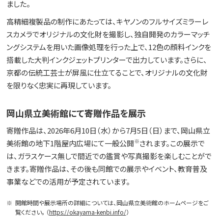
ました。
高精細複製品の制作にあたっては、キヤノンのフルサイズミラーレ
スカメラでオリジナルの文化財を撮影し、独自開発のカラーマッチ
ングシステムを用いた画像処理を行った上で、12色の顔料インクを
搭載した大判インクジェットプリンターで出力しています。さらに、
京都の伝統工芸士が屏風に仕立てることで、オリジナルの文化財
を限りなく忠実に再現しています。
岡山県立美術館にて寄贈作品を展示
寄贈作品は、2026年6月10日（水）から7月5日（日）まで、岡山県立
※
美術館の地下1階屋内広場にて一般公開
されます。この展示で
は、ガラスケース無しで間近での鑑賞や写真撮影を楽しむことがで
きます。寄贈作品は、その後も同館での展示やイベント、教育普及
事業などでの活用が予定されています。
※
開館時間や展示場所の詳細については、岡山県立美術館のホームページをご
覧ください。 （
https://okayama-kenbi.info/
）