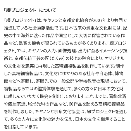
「綴プロジェクト」について
「綴プロジェクト」は、キヤノンと京都文化協会が2007年より共同で
推進している社会貢献活動です。日本古来の貴重な文化財には、歴
史の中で海外に渡った作品や国宝として大切に保管されている作
品など、鑑賞の機会が限られているものが多くあります。「綴プロジ
ェクト」では、キヤノンの入力、画像処理、出力に至るイメージング技
術と、京都伝統工芸の匠（たくみ）の技との融合により、オリジナル
の文化財を忠実に再現した高精細複製品を制作しています。制作
した高精細複製品は、文化財にゆかりのある社寺や自治体、博物
館などへ寄贈し、寄贈先での一般公開や学校教育の現場において、
複製品ならではの鑑賞体験を通じて、多くの方々に日本の文化財
に親しんでいただく機会を創出しております。これまでに、葛飾北斎
や俵屋宗達、尾形光琳の作品など、60作品を超える高精細複製品
を制作しました。キヤノンと京都文化協会は、綴プロジェクトを通し
て、多くの人々に文化財の魅力を伝え、日本の文化を継承すること
を目指しています。