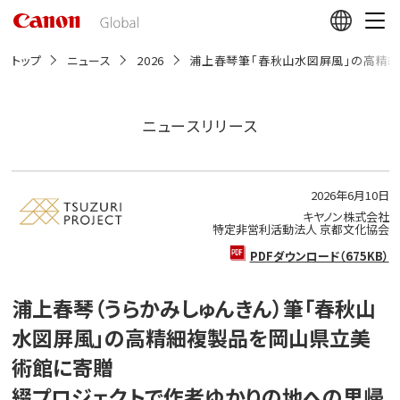
こ
の
ペ
ー
トップ
ニュース
2026
浦上春琴筆「春秋山水図屏風」の高精
ジ
の
本
文
ニュースリリース
へ
移
動
し
2026年6月10日
ま
す
キヤノン株式会社
特定非営利活動法人 京都文化協会
PDFダウンロード（675KB）
浦上春琴（うらかみしゅんきん）筆「春秋山
水図屏風」の高精細複製品を岡山県立美
術館に寄贈
綴プロジェクトで作者ゆかりの地への里帰