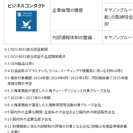
ビジネスコンダクト
キヤノングルー
企業倫理の徹底
範」の取締役
択
内部通報体制の整備
キヤノングル
※1 ISO14001統合認証範囲
※2 ISO14001統合認証の生産開発拠点
※3 OEM製品は除く
※4 石油由来のプラスチック。ラベル、コーティングや接着剤に用いる材料は除く
※5 報告対象期間：2024年度（2024年4月~2025年3月）、次回報告書で2025年度
実績を開示予定
※6 人権事務局が選定した人権デュー・デリジェンス対象グループ会社
※7 2025年～2027年の3年間
※8 人権事務局が選定した人権教育啓発活動対象グループ会社
※9 国内外の主要な開発・生産系の子会社および国内外の統括販売会社
※10 国内外の主要生産子会社
※11 財務報告に係る内部統制の評価の対象となる会社（詳細は有価証券報告書
に記載）