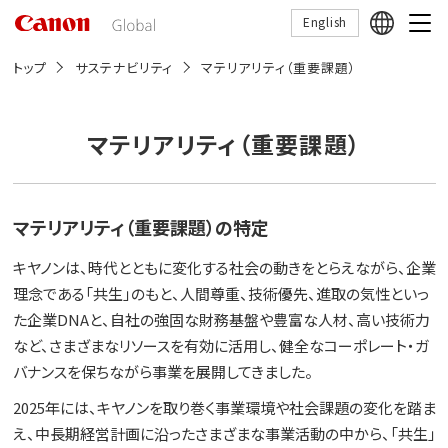
こ
English
の
ペ
ー
トップ
サステナビリティ
マテリアリティ（重要課題）
ジ
の
本
文
マテリアリティ（重要課題）
へ
移
動
し
ま
マテリアリティ（重要課題）の特定
す
キヤノンは、時代とともに変化する社会の動きをとらえながら、企業
理念である「共生」のもと、人間尊重、技術優先、進取の気性といっ
た企業DNAと、自社の強固な財務基盤や豊富な人材、高い技術力
など、さまざまなリソースを有効に活用し、健全なコーポレート・ガ
バナンスを保ちながら事業を展開してきました。
2025年には、キヤノンを取り巻く事業環境や社会課題の変化を踏ま
え、中長期経営計画に沿ったさまざまな事業活動の中から、「共生」