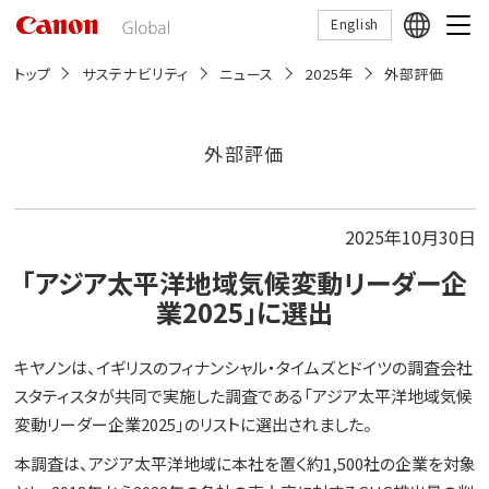
こ
English
の
ペ
ー
トップ
サステナビリティ
ニュース
2025年
外部評価
ジ
の
本
文
外部評価
へ
移
動
し
2025年10月30日
ま
す
「アジア太平洋地域気候変動リーダー企
業2025」に選出
キヤノンは、イギリスのフィナンシャル・タイムズとドイツの調査会社
スタティスタが共同で実施した調査である「アジア太平洋地域気候
変動リーダー企業2025」のリストに選出されました。
本調査は、アジア太平洋地域に本社を置く約1,500社の企業を対象