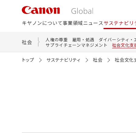
こ
の
ペ
ー
キヤノンについて
事業領域
ニュース
サステナビリ
ジ
の
本
人権の尊重
雇用・処遇
ダイバーシティ・
文
社会
サプライチェーンマネジメント
社会文化支
へ
移
動
トップ
サステナビリティ
社会
社会文化
し
ま
す