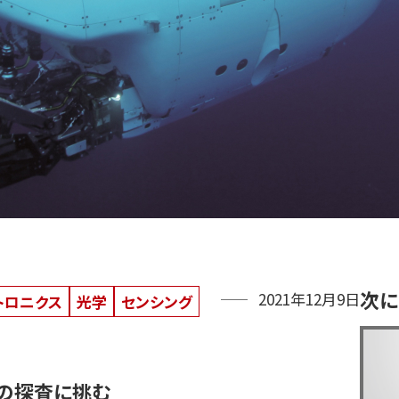
次に
2021年12月9日
トロニクス
光学
センシング
海の探査に挑む