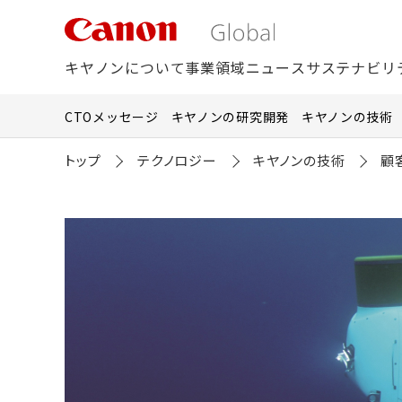
こ
の
ペ
ー
キヤノンについて
事業領域
ニュース
サステナビリ
ジ
の
本
CTOメッセージ
キヤノンの研究開発
キヤノンの技術
文
へ
移
トップ
テクノロジー
キヤノンの技術
顧
動
し
ま
す