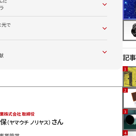
んだ
ラ
な光で
献
記事
業株式会社 取締役
徳保
さん
（ヤマウチ ノリヤス）
事業管掌