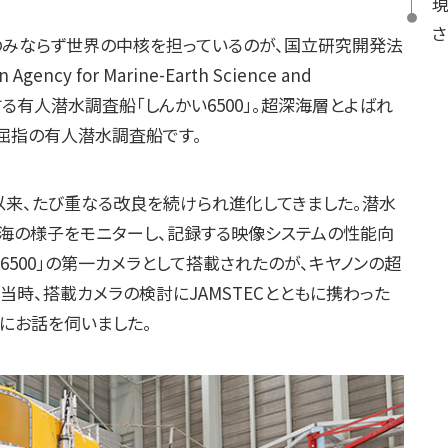
のみならず世界の中核を担っているのが、国立研究開発法
cy for Marine-Earth Science and
が所有する有人潜水調査船「しんかい6500」。超深海層とよばれ
界屈指の有人潜水調査船です。
して以来、たび重なる改良を続けられ進化してきました。潜水
海の様子をモニターし、記録する映像システムの性能向
い6500」の第一カメラとして搭載されたのが、キヤノンの超
す。当時、搭載カメラの検討にJAMSTECとともに携わった
にお話を伺いました。