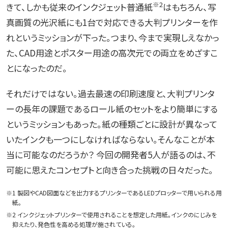
※2
きて、しかも従来のインクジェット普通紙
はもちろん、写
真画質の光沢紙にも1台で対応できる大判プリンターを作
れというミッションが下った。つまり、今まで実現しえなかっ
た、CAD用途とポスター用途の高次元での両立をめざすこ
とになったのだ。
それだけではない。過去最速の印刷速度と、大判プリンタ
ーの長年の課題であるロール紙のセットをより簡単にする
というミッションもあった。紙の種類ごとに設計が異なって
いたインクも一つにしなければならない。そんなことが本
当に可能なのだろうか？ 今回の開発者5人が語るのは、不
可能に思えたコンセプトと向き合った挑戦の日々だった。
※1 製図やCAD図面などを出力するプリンターであるLEDプロッターで用いられる用
紙。
※2 インクジェットプリンターで使用されることを想定した用紙。インクのにじみを
抑えたり、発色性を高める処理が施されている。