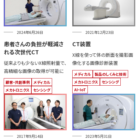
2024年6月26日
2021年12月23日
患者さんの負担が軽減さ
CT装置
れる次世代CT
X線を使って体の断面を撮影画
従来よりも少ないX線照射量で、
像化する画像診断装置
高精細な画像の取得が可能に
メディカル
製品のしくみと技術
メカトロニクス
センシング
顧客・共創事例
メディカル
AI・IoT
メカトロニクス
センシング
2017年9月14日
2023年5月31日