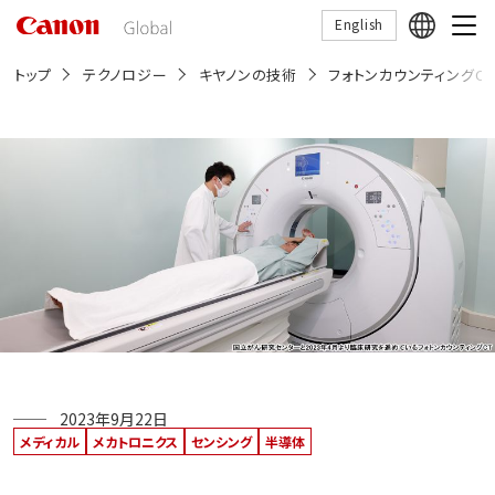
こ
English
の
ペ
ー
トップ
テクノロジー
キヤノンの技術
フォトンカウンティングCT
ジ
の
本
文
へ
移
動
し
ま
す
2023年9月22日
メディカル
メカトロニクス
センシング
半導体