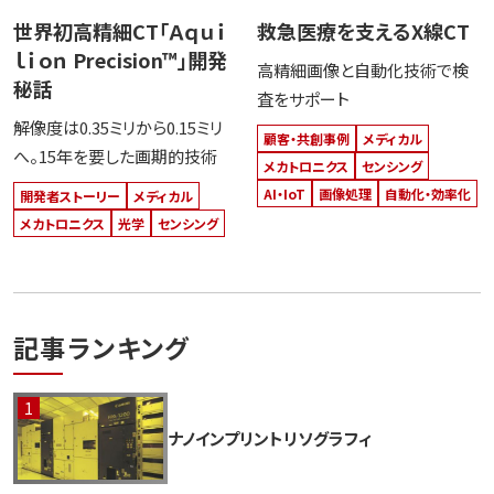
世界初高精細CT「Ａｑｕｉ
救急医療を支えるX線CT
ｌｉｏｎ Precision™」開発
高精細画像と自動化技術で検
秘話
査をサポート
解像度は0.35ミリから0.15ミリ
顧客・共創事例
メディカル
へ。15年を要した画期的技術
メカトロニクス
センシング
AI・IoT
画像処理
自動化・効率化
開発者ストーリー
メディカル
メカトロニクス
光学
センシング
記事ランキング
ナノインプリントリソグラフィ