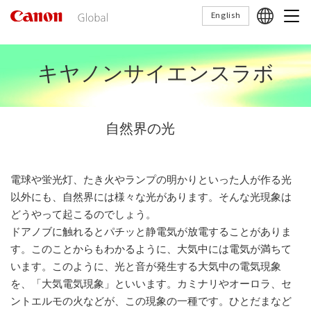
こ
English
の
ペ
ー
キヤノンサイエンスラボ
ジ
の
本
文
自然界の光
へ
移
動
し
電球や蛍光灯、たき火やランプの明かりといった人が作る光
ま
以外にも、自然界には様々な光があります。そんな光現象は
す
どうやって起こるのでしょう。
ドアノブに触れるとパチッと静電気が放電することがありま
す。このことからもわかるように、大気中には電気が満ちて
います。このように、光と音が発生する大気中の電気現象
を、「大気電気現象」といいます。カミナリやオーロラ、セ
ントエルモの火などが、この現象の一種です。ひとだまなど