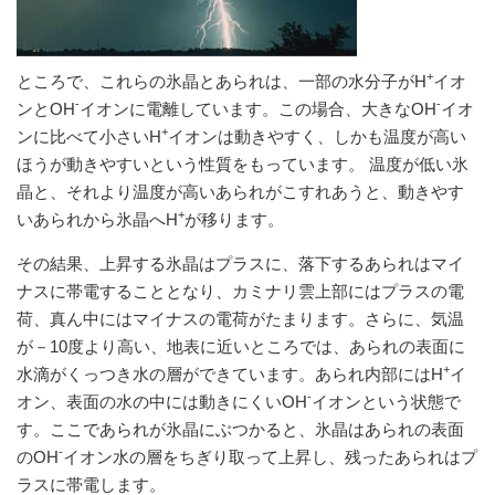
+
ところで、これらの氷晶とあられは、一部の水分子がH
イオ
-
-
ンとOH
イオンに電離しています。この場合、大きなOH
イオ
+
ンに比べて小さいH
イオンは動きやすく、しかも温度が高い
ほうが動きやすいという性質をもっています。 温度が低い氷
晶と、それより温度が高いあられがこすれあうと、動きやす
+
いあられから氷晶へH
が移ります。
その結果、上昇する氷晶はプラスに、落下するあられはマイ
ナスに帯電することとなり、カミナリ雲上部にはプラスの電
荷、真ん中にはマイナスの電荷がたまります。さらに、気温
が－10度より高い、地表に近いところでは、あられの表面に
+
水滴がくっつき水の層ができています。あられ内部にはH
イ
-
オン、表面の水の中には動きにくいOH
イオンという状態で
す。ここであられが氷晶にぶつかると、氷晶はあられの表面
-
のOH
イオン水の層をちぎり取って上昇し、残ったあられはプ
ラスに帯電します。