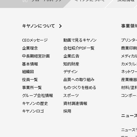
キヤノンについて
事業領
CEOメッセージ
動画で見るキヤノン
プリンタ
企業理念
会社紹介PDF一覧
商業印
中長期経営計画
企業広告
メディカ
基本情報
知的財産
カメラ/
組織図
デザイン
ネットワ
役員一覧
品質への取り組み
産業機
事業所一覧
ものづくりを極める
材料/塗
グループ会社情報
スポーツ
コンポー
キヤノンの歴史
資材調達情報
キヤノンロゴ
採用
ニュー
ニュース