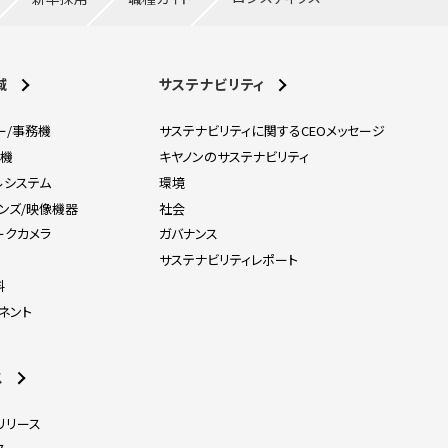
域
サステナビリティ
ー/事務機
サステナビリティに関するCEOメッセージ
刷機
キヤノンのサステナビリティ
ルシステム
環境
レンズ/映像機器
社会
ークカメラ
ガバナンス
器
サステナビリティレポート
料
ネント
ス
リリース