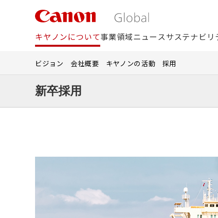
こ
の
ペ
キヤノンについて
事業領域
ニュース
サステナビリ
ー
ジ
の
ビジョン
会社概要
キヤノンの活動
採用
本
文
新卒採用
へ
移
動
2028年卒向
し
2027年卒向
ま
す