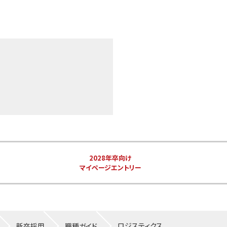
2028年卒向け
マイページエントリー
ロジスティクス
新卒採用
職種ガイド