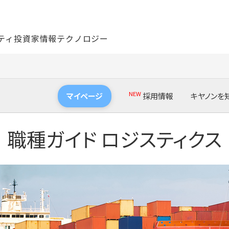
ティ
投資家情報
テクノロジー
NEW
マイページ
採用情報
キヤノンを
NEW
インターンシップ・セミナー情報
キヤノンの
け ログイン
職種ガイド ロジスティクス
新卒採用FAQ
キヤノンの
け ログイン
採用ガイド
開発者スト
採用メッセージ