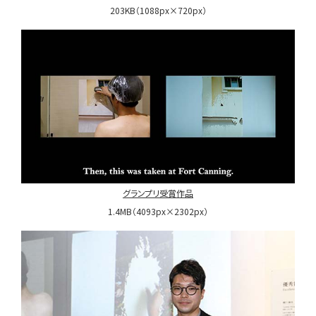
203KB（1088px×720px）
グランプリ受賞作品
1.4MB（4093px×2302px）