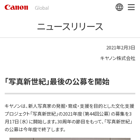
こ
の
ペ
ニュースリリース
ー
ジ
の
本
2021年2月3日
文
キヤノン株式会社
へ
移
動
し
「写真新世紀」最後の公募を開始
ま
す
キヤノンは、新人写真家の発掘・育成・支援を目的とした文化支援
プロジェクト「写真新世紀」の2021年度（第44回公募）の募集を3
月17日（水）に開始します。30周年の節目をもって、「写真新世紀」
の公募は今年度で終了します。