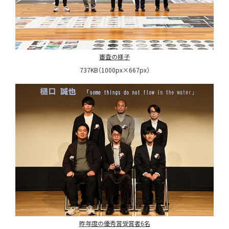
審査の様子
737KB（1000px×667px）
昨年度の優秀賞受賞者6名