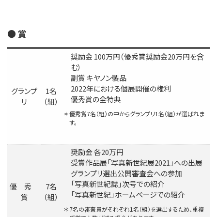
● 賞
奨励金 100万円（優秀賞奨励金20万円を含
む）
副賞 キヤノン製品
2022年における個展開催の権利
グランプ
1名
優秀賞の全特典
リ
（組）
＊
優秀賞7名（組）の中からグランプリ1名（組）が選ばれま
す。
奨励金 各20万円
受賞作品展「写真新世紀展2021」への出展
グランプリ選出公開審査会への参加
「写真新世紀誌」次号での紹介
優 秀
7名
「写真新世紀」ホームページでの紹介
賞
（組）
＊
7名の審査員がそれぞれ1名（組）を選出するため、重複