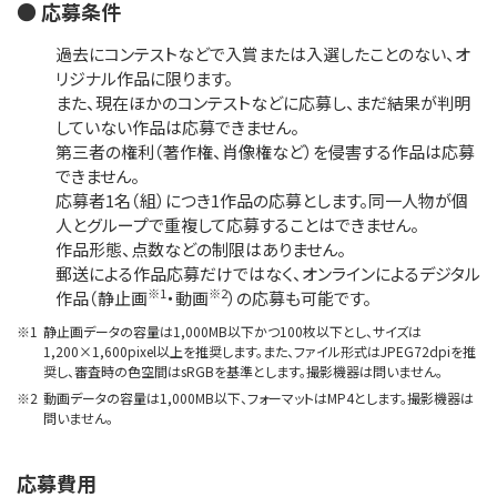
● 応募条件
過去にコンテストなどで入賞または入選したことのない、オ
リジナル作品に限ります。
また、現在ほかのコンテストなどに応募し、まだ結果が判明
していない作品は応募できません。
第三者の権利（著作権、肖像権など）を侵害する作品は応募
できません。
応募者1名（組）につき1作品の応募とします。同一人物が個
人とグループで重複して応募することはできません。
作品形態、点数などの制限はありません。
郵送による作品応募だけではなく、オンラインによるデジタル
※1
※2
作品（静止画
・動画
）の応募も可能です。
※1
静止画データの容量は1,000MB以下かつ100枚以下とし、サイズは
1,200×1,600pixel以上を推奨します。また、ファイル形式はJPEG72dpiを推
奨し、審査時の色空間はsRGBを基準とします。撮影機器は問いません。
※2
動画データの容量は1,000MB以下、フォーマットはMP4とします。撮影機器は
問いません。
応募費用