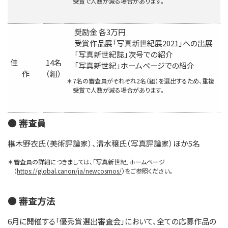
受賞で人数が減る場合があります。
奨励金 各3万円
受賞作品展「写真新世紀展2021」への出展
「写真新世紀誌」次号での紹介
佳
14名
「写真新世紀」ホームページでの紹介
作
（組）
＊
7名の審査員がそれぞれ2名（組）を選出するため、重複
受賞で人数が減る場合があります。
● 審査員
椹木野衣氏（美術評論家）、清水穣氏（写真評論家）ほか5名
＊
審査員の詳細につきましては、「写真新世紀」ホームページ
（
https://global.canon/ja/newcosmos/
）をご参照ください。
● 審査方法
6月に開催する「優秀賞選出審査会」において、全ての応募作品の