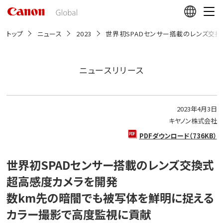
こ
の
ペ
ー
トップ
ニュース
2023
世界初SPADセンサー搭載のレンズ交
ジ
の
本
文
ニュースリリース
へ
移
動
し
2023年4月3日
ま
す
キヤノン株式会社
PDFダウンロード（736KB）
世界初SPADセンサー搭載のレンズ交換式
超高感度カメラを開発
数km先の暗闇でも被写体を鮮明に捉える
カラー撮影で高度監視に貢献