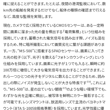
確に捉えることができます。たとえば、夜間の港湾監視において、数
km先の船舶を発見するだけでなく、船体の種類の確認まで行える
など、高度な監視を実現します。
現在、カメラで広く採用されているCMOSセンサーは、ある一定時
間に画素に溜まった光の量を検出する「電荷集積」という仕組みを
採用しています。蓄積された電気信号を読み出す際、ノイズも混在
するため、特に暗所撮影において画質劣化に繋がる課題がありま
す。一方、“MS-500”に搭載するSPADセンサーは、画素に入ってき
た光の粒子（以下、光子）を数える「フォトンカウンティング」という
仕組みを採用しています。画素に光子が１つでも入ると、瞬時に約
100万倍に増倍して大きな電気信号を出力することができます。こ
れら一つひとつの光子をデジタルに数えることができるため、読み
※4
出しの際にノイズが発生しないことが大きな特長です
。これによ
※5
り、“MS-500”は、星の出ていない闇夜
のような暗い環境下でも、
わずかな光を正確に検出し、被写体を鮮明にカラー撮影すること
が可能です。レンズマウントは、放送用レンズで主流のバヨネットマ
ウント（BTA S-1005B規格準拠）を採用しています。光学性能に優