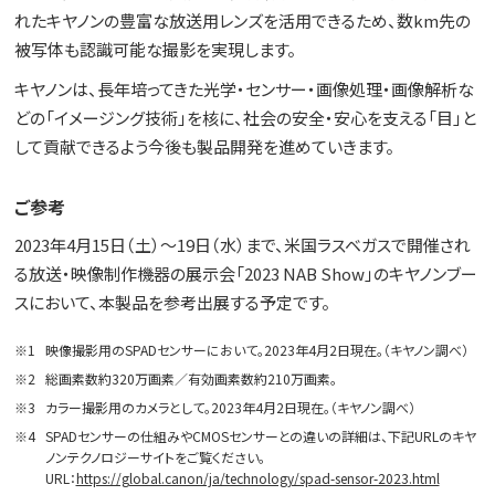
れたキヤノンの豊富な放送用レンズを活用できるため、数km先の
被写体も認識可能な撮影を実現します。
キヤノンは、長年培ってきた光学・センサー・画像処理・画像解析な
どの「イメージング技術」を核に、社会の安全・安心を支える「目」と
して貢献できるよう今後も製品開発を進めていきます。
ご参考
2023年4月15日（土）～19日（水）まで、米国ラスベガスで開催され
る放送・映像制作機器の展示会「2023 NAB Show」のキヤノンブー
スにおいて、本製品を参考出展する予定です。
※1
映像撮影用のSPADセンサーにおいて。2023年4月2日現在。（キヤノン調べ）
※2
総画素数約320万画素／有効画素数約210万画素。
※3
カラー撮影用のカメラとして。2023年4月2日現在。（キヤノン調べ）
※4
SPADセンサーの仕組みやCMOSセンサーとの違いの詳細は、下記URLのキヤ
ノンテクノロジーサイトをご覧ください。
URL：
https://global.canon/ja/technology/spad-sensor-2023.html