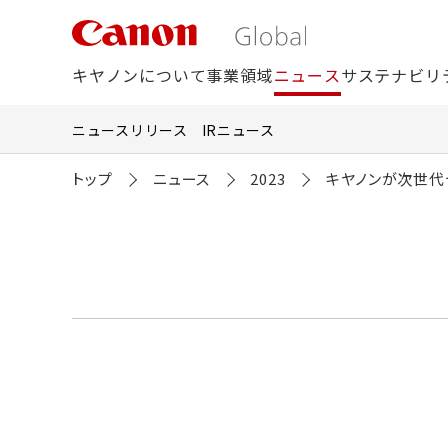
こ
の
ペ
ー
キヤノンについて
事業領域
ニュース
サステナビリ
ジ
の
本
ニュースリリース
IRニュース
文
へ
移
トップ
ニュース
2023
キヤノンが次世代
動
し
ま
す