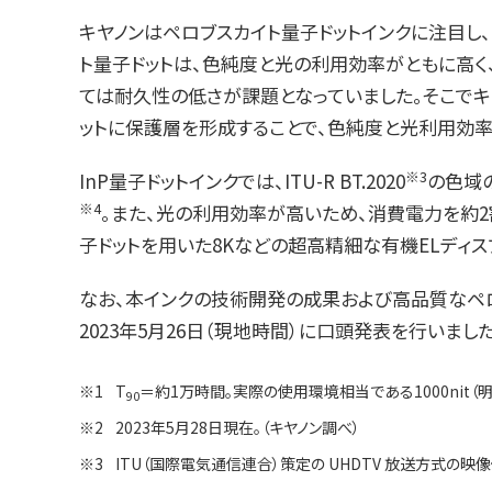
キヤノンはペロブスカイト量子ドットインクに注目し、
ト量子ドットは、色純度と光の利用効率がともに高く
ては耐久性の低さが課題となっていました。そこでキ
ットに保護層を形成することで、色純度と光利用効率
※3
InP量子ドットインクでは、ITU-R BT.2020
の色域
※4
。また、光の利用効率が高いため、消費電力を約2
子ドットを用いた8Kなどの超高精細な有機ELディ
なお、本インクの技術開発の成果および高品質なペロブスカ
2023年5月26日（現地時間）に口頭発表を行いました
※1
T
＝約1万時間。実際の使用環境相当である1000nit
90
※2
2023年5月28日現在。（キヤノン調べ）
※3
ITU（国際電気通信連合）策定の UHDTV 放送方式の映