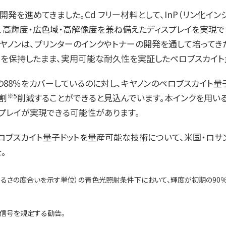
開発を進めてきました。Cd フリー材料として、InP（リン化イ
、高輝度・広色域・高解像度を兼ね備えたディスプレイを実現で
ヤノンは、プリンターのインクやトナーの開発を通して培ってき
を保持したまま、実用可能な耐久性を実証したペロブスカイト
の88％をカバーしているのに対し、キヤノンのペロブスカイト量
※5
割
削減することができると見込んでいます。本インクを用い
スプレイが実現できる可能性があります。
イト量子ドットを量産可能な技術について、米国・ロサンゼルスで開催
。
（明るさの度合いを示す単位）の青色光照射条件下において、輝度が初期の90
像信号を規定する勧告。