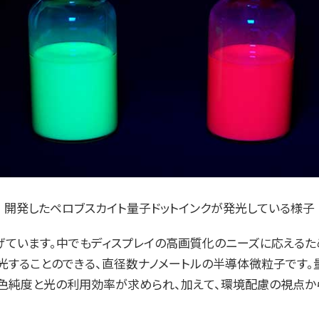
開発したペロブスカイト量子ドットインクが発光している様子
ています。中でもディスプレイの高画質化のニーズに応えるため
光することのできる、直径数ナノメートルの半導体微粒子です。
色純度と光の利用効率が求められ、加えて、環境配慮の視点から