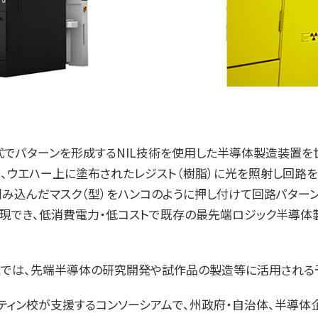
パターンを形成するNIL技術を使用した半導体製造装置を世界で初
置は、ウエハー上に塗布されたレジスト（樹脂）に光を照射し回路
み込んだマスク（型）をハンコのように押し付けて回路パター
現でき、低消費電力・低コストで既存の最先端ロジック半導体製
ます。TIEでは、先端半導体の研究開発や試作品の製造等に活用される
スティン校が支援するコンソーシアムで、州政府・自治体、半導体