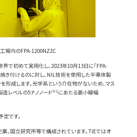
工場内のFPA-1200NZ2C
めて実用化し、2023年10月13日に「FPA-
を焼き付けるのに対し、NIL技術を使用した半導体製
ンを形成します。光学系という介在物がないため、マス
※1
造レベルの5ナノノード
にあたる最小線幅
予定です。
企業、国立研究所等で構成されています。TIEではオ