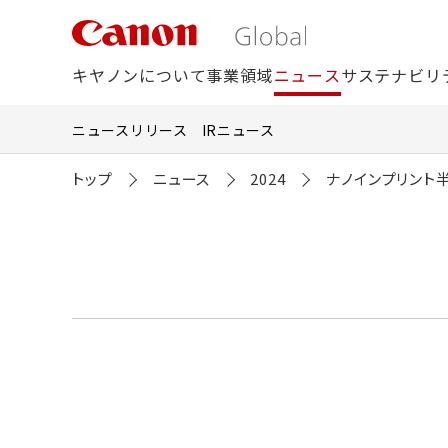
こ
の
ペ
ー
キヤノンについて
事業領域
ニュース
サステナビリ
ジ
の
本
ニュースリリース
IRニュース
文
へ
移
トップ
ニュース
2024
ナノインプリント半
動
し
ま
す