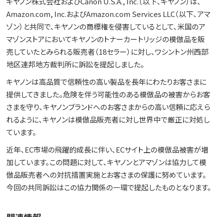
キヤノン株式会社およびCanon U.S.A., Inc.（以下、キヤノン）は、
Amazon.com, Inc.およびAmazon.com Services LLC（以下、アマ
ゾン）と共同で、キヤノンの商標権を侵害しているとして、米国のア
マゾンストアにおいてキヤノンのトナーカートリッジの模倣品を販
売していたとみられる販売者（18セラー）に対し、ワシントン州西部
地区連邦地方裁判所に訴訟を提起しました。
キヤノンは高品質で信頼性の高い製品を長年にわたりお客さまに
提供してきました。危険を伴う可能性のある模倣品の被害からお客
さまを守り、キヤノンブランドへのお客さまからの高い信頼に応えら
れるように、キヤノンは模倣品販売者に対し世界中で厳正に対処し
ています。
近年、EC市場の飛躍的成長に伴い、ECサイト上の模倣品被害が増
加しています。この問題に対して、キヤノンとアマゾンは協力して模
倣品販売者への対抗措置実施とお客さまの保護に努めています。
今回の共同訴訟はこの協力関係の一環で提起したものとなります。
関連情報