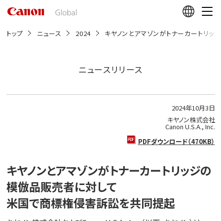
こ
の
ペ
ー
トップ
ニュース
2024
キヤノンとアマゾンがトナーカートリッ
ジ
の
本
文
ニュースリリース
へ
移
動
し
2024年10月3日
ま
す
キヤノン株式会社
Canon U.S.A., Inc.
PDFダウンロード（470KB）
キヤノンとアマゾンがトナーカートリッジの
模倣品販売者に対して
米国で商標権侵害訴訟を共同提起