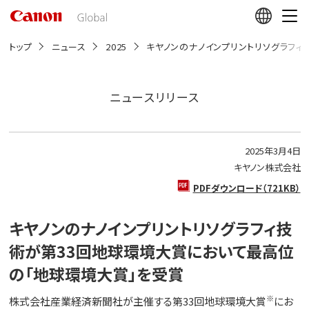
こ
の
ペ
ー
トップ
ニュース
2025
キヤノンのナノインプリントリソグラフ
ジ
の
本
文
ニュースリリース
へ
移
動
し
2025年3月4日
ま
す
キヤノン株式会社
PDFダウンロード（721KB）
キヤノンのナノインプリントリソグラフィ技
術が第33回地球環境大賞において最高位
の「地球環境大賞」を受賞
※
株式会社産業経済新聞社が主催する第33回地球環境大賞
にお