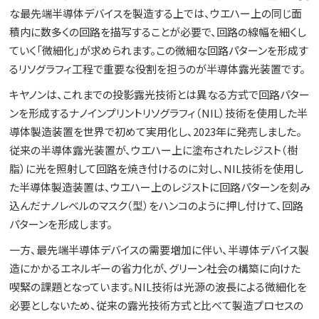
な最先端半導体デバイスを製造する上では、ウエハー上の同じ面
積内に数多くの回路を描写することが必要で、回路の線幅を細くし
ていく「微細化」が求められます。この微細な回路パターンを形成す
るリソグラフィ工程で重要な役割を担うのが半導体露光装置です。
キヤノンは、これまでの投影露光技術とは異なる方式で回路パター
ンを形成するナノインプリントリソグラフィ（NIL）技術を使用した半
導体製造装置を世界で初めて実用化し、2023年に発売しました。
従来の半導体露光装置が、ウエハー上に塗布されたレジスト（樹
脂）に光を照射して回路を焼き付けるのに対し、NIL技術を使用し
た半導体製造装置は、ウエハー上のレジストに回路パターンを刻み
込んだナノレベルのマスク（型）をハンコのように押し付けて、回路
パターンを形成します。
一方、最先端半導体デバイスの需要増加に伴い、半導体デバイス製
造にかかるエネルギーの省力化が、グリーン社会の構築に向けた
喫緊の課題となっています。NIL技術は光源の波長による微細化を
必要としないため、従来の露光技術方式と比べて製造プロセスの