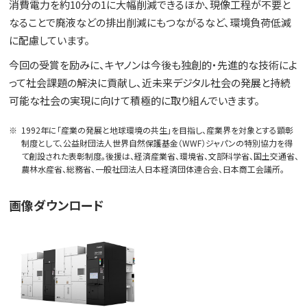
消費電力を約10分の1に大幅削減できるほか、現像工程が不要と
なることで廃液などの排出削減にもつながるなど、環境負荷低減
に配慮しています。
今回の受賞を励みに、キヤノンは今後も独創的・先進的な技術によ
って社会課題の解決に貢献し、近未来デジタル社会の発展と持続
可能な社会の実現に向けて積極的に取り組んでいきます。
※
1992年に「産業の発展と地球環境の共生」を目指し、産業界を対象とする顕彰
制度として、公益財団法人世界自然保護基金（WWF）ジャパンの特別協力を得
て創設された表彰制度。後援は、経済産業省、環境省、文部科学省、国土交通省、
農林水産省、総務省、一般社団法人日本経済団体連合会、日本商工会議所。
画像ダウンロード