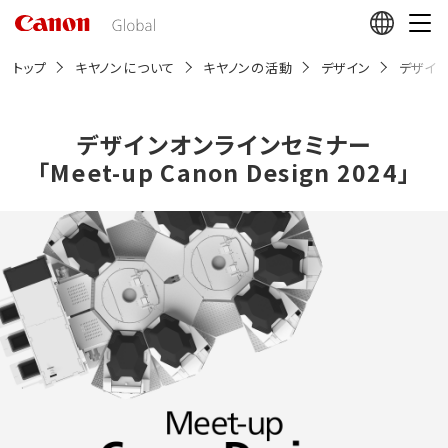
こ
の
ペ
ー
トップ
キヤノンについて
キヤノンの活動
デザイン
デザインオ
ジ
の
本
文
デザインオンラインセミナー
へ
「Meet-up Canon Design 2024」
移
動
し
ま
す