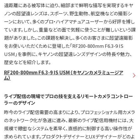
遠距離にある被写体に迫り、細部まで鮮明な描写を実現するキヤ
ノンの超望遠レンズは、スポーツ、野生動物、航空機などの撮影シ
ーンにおいて、多くのプロ・ハイアマチュアユーザーから好評を博し
ています。しかし、重量などの面で気軽に使うことが難しいという課
題がありました。この課題を解決し、多くのお客さまに超望遠撮影
をお使いいただくために登場した「RF200-800mm F6.3-9 IS
USM」を事例に、キヤノンの超望遠レンズデザインの特長や魅力、
歴史などを紹介します。
RF200-800mm F6.3-9 IS USM（キヤノンカメラミュージア
ム）
ライブ配信の現場でプロの技を支えるリモートカメラコントロー
ラーのデザイン
昨今のライブ配信需要の高まりにより、プロフェッショナル用カメラ
のネットワーク化が急速に進み、最新のライブ配信用機材には、大
規模で緻密なシステムを素早く、直感的に制御する高い操作性が
求められています。プロダクトデザイナーとUXデザイナーがどのよ