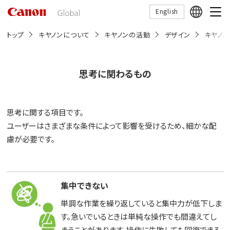
こ
English
の
ペ
ー
トップ
キヤノンについて
キヤノンの活動
デザイン
キヤノ
ジ
の
本
文
思考に関わるもの
へ
移
動
し
思考に関する項目です。
ま
す
ユーザーはさまざまな条件によって影響を受けるため、細かな配
慮が必要です。
集中できない
単調な作業を繰り返していると集中力が低下しま
す。急いでいるときは単純な操作でも間違えてし
まうことがあります。操作に失敗しても回復できる