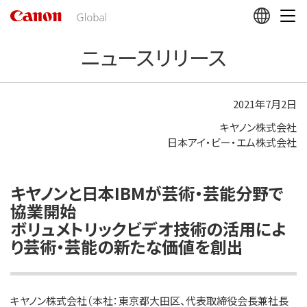
こ
の
ペ
ニュースリリース
ー
ジ
の
本
2021年7月2日
文
キヤノン株式会社
へ
日本アイ・ビー・エム株式会社
移
動
し
ま
キヤノンと日本IBMが芸術・芸能分野で
す
協業開始
ボリュメトリックビデオ技術の活用によ
り芸術・芸能の新たな価値を創出
キヤノン株式会社（本社：東京都大田区、代表取締役会長兼社長