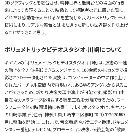
3Dグラフィックとを融合させ、精神世界と能舞台との場面の行き
来によって表現することで、映像として視聴者の元に届いた際に、
どれだけ感動を伝えられるかを重視した。ボリュメトリックビデオ
技術により、リアルな舞台とはまた違った新しい世界観を作り上げ
ることができたと思う。
ボリュメトリックビデオスタジオ-川崎について
キヤノンの「ボリュメトリックビデオスタジオ-川崎」は、演者の一連
の動きを全方位撮影できるスタジオです。100台超の4Kカメラで撮
影され3Dデータ化された演技は、コンピューターの中に作り上げ
られたバーチャル空間内で再現され、あらゆるアングルから見るこ
とができるため、新たな映像表現や演出が可能です。撮影と自由
自在なカメラワークを検討する編集工程を分離できるため、ワー
クフロー全体の時間短縮にも寄与します。本スタジオは、キヤノン
の川崎事業所（住所：神奈川県川崎市幸区柳町70-1）で2020年7
月に稼働を開始し、これまで、音楽番組やバラエティ番組、ドキュメ
ンタリー番組、テレビCM、プロモーション映像、伝統芸能の「歌舞