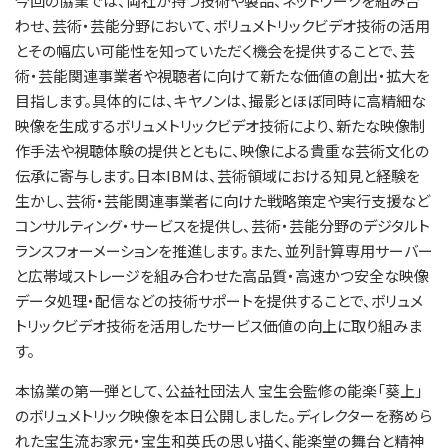
今回の協業では、両社が持つ技術や製品、ネットワークを組み合
わせ、芸術・芸能分野において、ボリュメトリックビデオ技術の活用
とその幅広い可能性を知っていただく機会を提供することで、芸
術・芸能関連事業者や視聴者に向けて新たな価値の創出・拡大を
目指します。具体的には、キヤノンは、撮影とほぼ同時に高精細な
映像を生成するボリュメトリックビデオ技術により、新たな映像制
作手法や視聴体験の提供とともに、映像による貴重な芸術文化の
伝承に寄与します。日本IBMは、芸術領域における知見と経験を
生かし、芸術・芸能関連事業者に向けた戦略策定や実行支援など
コンサルティング・サービスを提供し、芸術・芸能分野のデジタルト
ランスフォーメーションを推進します。また、並列計算専用サーバー
と広帯域ストレージを組み合わせた高品質・高速かつ安全な映像
データ処理・配信などの技術サポートを提供することで、ボリュメ
トリックビデオ技術を活用したサービス価値の向上に取り組みま
す。
本協業の第一弾として、公益社団法人 宝生会監修の能楽「葵上」
のボリュメトリック映像を本日公開しました。ディレクターを務めら
れた宝生流お家元・宝生和英氏の思い描く、能楽堂の舞台と精神