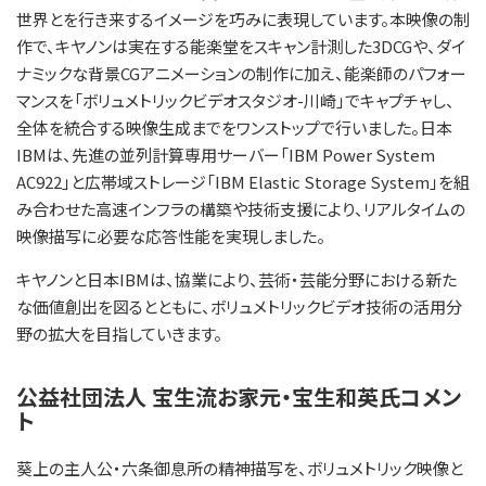
世界とを行き来するイメージを巧みに表現しています。本映像の制
作で、キヤノンは実在する能楽堂をスキャン計測した3DCGや、ダイ
ナミックな背景CGアニメーションの制作に加え、能楽師のパフォー
マンスを「ボリュメトリックビデオスタジオ-川崎」でキャプチャし、
全体を統合する映像生成までをワンストップで行いました。日本
IBMは、先進の並列計算専用サーバー「IBM Power System
AC922」と広帯域ストレージ「IBM Elastic Storage System」を組
み合わせた高速インフラの構築や技術支援により、リアルタイムの
映像描写に必要な応答性能を実現しました。
キヤノンと日本IBMは、協業により、芸術・芸能分野における新た
な価値創出を図るとともに、ボリュメトリックビデオ技術の活用分
野の拡大を目指していきます。
公益社団法人 宝生流お家元・宝生和英氏コメン
ト
葵上の主人公・六条御息所の精神描写を、ボリュメトリック映像と