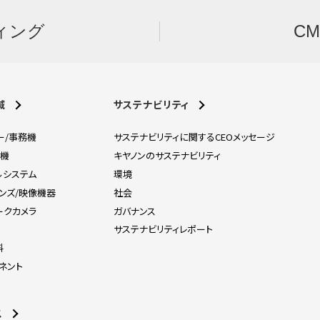
ィング
C
域
サステナビリティ
ー/事務機
サステナビリティに関するCEOメッセージ
刷機
キヤノンのサステナビリティ
ルシステム
環境
レンズ/映像機器
社会
ークカメラ
ガバナンス
器
サステナビリティレポート
料
ネント
ス