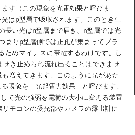
きます（この現象を光電効果と呼びま
い光はp型層で吸収されます。このとき生
の長い光はn型層まで届き、n型層では光
つまりp型層側では正孔が集まってプラ
するためマイナスに帯電するわけです。し
はせき止められ流れ出ることはできませ
量も増えてきます。このように光があた
れる現象を「光起電力効果」と呼びます。
用して光の強弱を電荷の大小に変える装置
線リモコンの受光部やカメラの露出計に