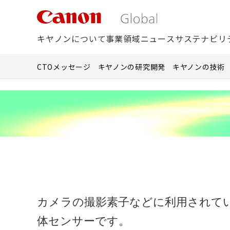
こ
の
ペ
キヤノンについて
事業領域
ニュース
サステナビリ
ー
ジ
CTOメッセージ
キヤノンの研究開発
キヤノンの技術
の
本
文
へ
移
動
し
ま
す
カメラの撮影素子などに利用されているCC
体センサーです。