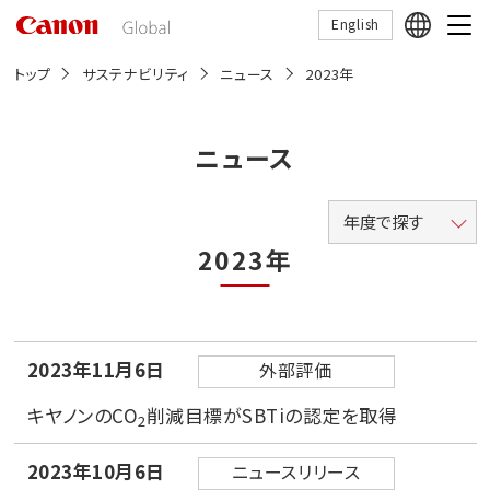
こ
English
の
ペ
ー
トップ
サステナビリティ
ニュース
2023年
ジ
の
本
文
ニュース
へ
移
動
年度で探す
し
ま
2023年
す
2023年11月6日
外部評価
キヤノンのCO
削減目標がSBTiの認定を取得
2
2023年10月6日
ニュースリリース